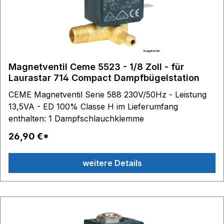
00S426203AR0 BRAVO STIROMATIC 00S426210AR0
BRAVO STIROMATIC METALL. 00S426213AR0
BRAVO STIROMATIC MET. 00S426220AR0 BRAVO
STIROMATIC 00S426300AR0 BRAVO STIROMATIC
00S426310AR0 BRAVO STIROMATIC D
00S4263A0AR0 BRAVO STIROMATIC
Magnetventil Ceme 5523 - 1/8 Zoll - für
00S4263A1AR0 BRAVO STIROMATIC AND
Laurastar 714 Compact Dampfbügelstation
00S4263B0AR0 BRAVO STIROMATIC D
CEME Magnetventil Serie 588 230V/50Hz - Leistung
00S429000BRB STIROMATIC PROFESSIONAL
13,5VA - ED 100% Classe H im Lieferumfang
BROTHE 00S429000TSE STIROMATIC
enthalten: 1 Dampfschlauchklemme
PROFESSIONAL TAURUS 00S429010AR0
STIROMATIC 4290 00S429030AR0 STIROMATIC
26,90 €*
4290 00S429031AR0 STIROMATIC 4290
00S429400KEBG STIROMATIC 4000 KENWOOD
weitere Details
ISR. 00S429400KEEX STIROMATIC 4000 KENWOOD
00S429410AR0 STIROMATIC 4000 METALL.
00S429410AW0 STIROMATIC 4000 METALL.
AMWAY 00S429410KEBG STIROMATIC 4000
METALL. BRIMAG 00S429420AR0 STIROMATIC