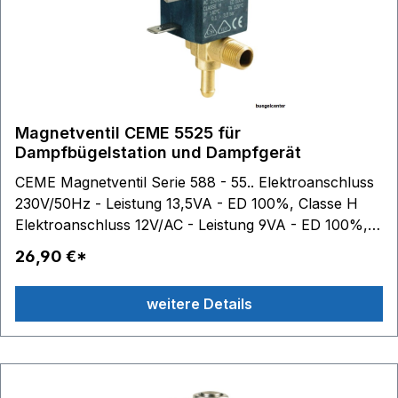
Magnetventil CEME 5525 für
Dampfbügelstation und Dampfgerät
CEME Magnetventil Serie 588 - 55.. Elektroanschluss
230V/50Hz - Leistung 13,5VA - ED 100%, Classe H
Elektroanschluss 12V/AC - Leistung 9VA - ED 100%,
Classe H Elektroanschluss 12V/DC - Leistung 10W -
26,90 €*
ED 100%, Classe H Elektroanschluss 24V/AC
50/60Hz - Leistung 9VA - ED 100%, Classe H
weitere Details
Elektroanschluss 24V/DC - Leistung 10W - ED 100%,
Classe H Elektronanschluss 42-48V/AC - Leistung
10,5VA - ED 100%, Classe H Spulen-Außenmaße: B
22 mm - H 27,5 mm - T 29,5 mm im Lieferumfang
enthalten: 1 Dampfschlauchklemme