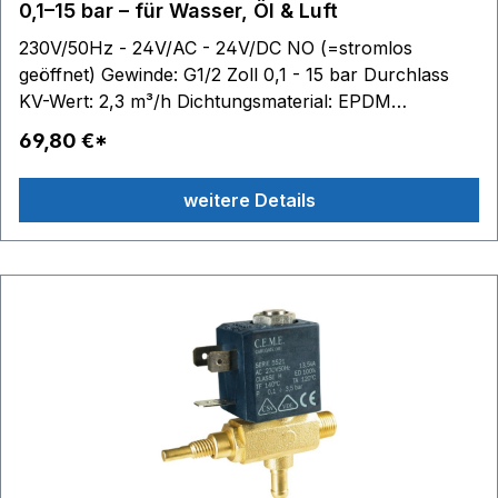
0,1–15 bar – für Wasser, Öl & Luft
230V/50Hz - 24V/AC - 24V/DC NO (=stromlos
geöffnet) Gewinde: G1/2 Zoll 0,1 - 15 bar Durchlass
KV-Wert: 2,3 m³/h Dichtungsmaterial: EPDM
Temperaturbereich: -10°C bis +140°C inklusive
69,80 €*
elektrischer Anschlussstecker und Schraube Medien:
Wasser, Luft und Öl
weitere Details