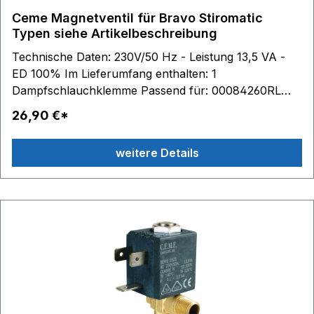
Ceme Magnetventil für Bravo Stiromatic
Typen siehe Artikelbeschreibung
Technische Daten: 230V/50 Hz - Leistung 13,5 VA -
ED 100% Im Lieferumfang enthalten: 1
Dampfschlauchklemme Passend für: 00084260RL
BRAVO STIROMATIC ROTEL 00084262RL BRAVO
26,90 €*
STIROMATIC ROTEL 00S426000ALD BRAVO
STIROMATIC 00S426000ALDN BRAVO STIROMATIC
weitere Details
ALDI NORD 00S426000AR0 BRAVO STIROMATIC
00S426000ARA BRAVO STIROMATIC WAGNER
00S426000ARD BRAVO STIROMATIC REWE
00S426000ARIN BRAVO STIROMATIC
INTERMARCHE ' 00S426000ARNK BRAVO
STIROMATIC NECKERMANN 00S426000BRB
BRAVO STIROMATIC BROTHER 00S426000KEBG
BRAVO STIROMATIC BRIMAG 00S426000PRE
BRAVO STIROMATIC PRYCA AND 00S426000XX0
BRAVO STIROMATIC 00S426001PRE BRAVO