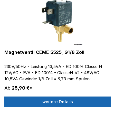
Magnetventil CEME 5525, G1/8 Zoll
230V/50Hz - Leistung 13,5VA - ED 100% Classe H
12V/AC - 9VA - ED 100% - ClasseH 42 - 48V/AC
10,5VA Gewinde: 1/8 Zoll = 9,73 mm Spulen-
Außenmaße: B 22 mm - H 27,5 mm - T 29,5 mm im
Ab
25,90 €*
Lieferumfang enthalten: 1 Dampfschlauchklemme
weitere Details