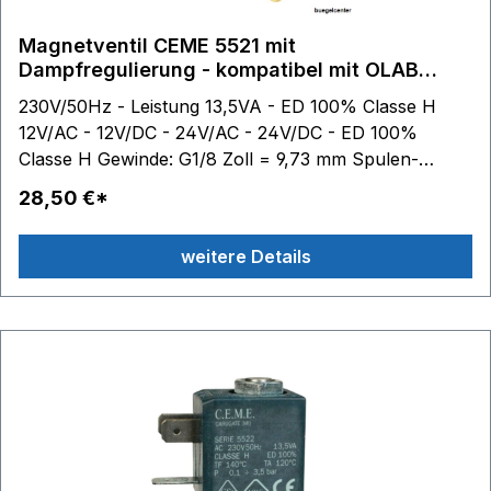
Magnetventil CEME 5521 mit
Dampfregulierung - kompatibel mit OLAB
Magnetventil
230V/50Hz - Leistung 13,5VA - ED 100% Classe H
12V/AC - 12V/DC - 24V/AC - 24V/DC - ED 100%
Classe H Gewinde: G1/8 Zoll = 9,73 mm Spulen-
Außenmaße: B 22 mm - H 27,5 mm - T 29,5 mm im
28,50 €*
Lieferumfang enthalten: 1 Dampfschlauchklemme
weitere Details