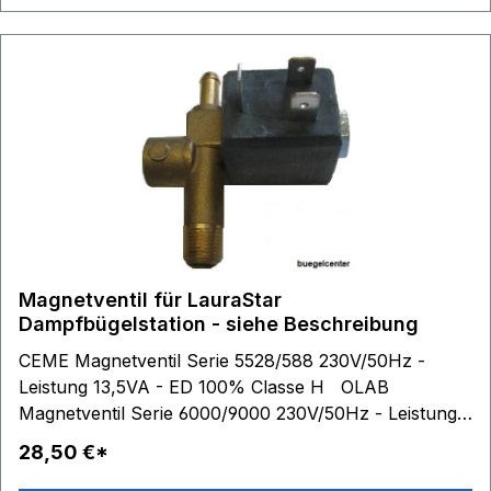
Magnetventil für LauraStar
Dampfbügelstation - siehe Beschreibung
CEME Magnetventil Serie 5528/588 230V/50Hz -
Leistung 13,5VA - ED 100% Classe H OLAB
Magnetventil Serie 6000/9000 230V/50Hz - Leistung
9-12,5VA - ED 100% Classe H passend für: Magic:
28,50 €*
728 - 735 - 357 - 706 * Premium Evolution II Modell