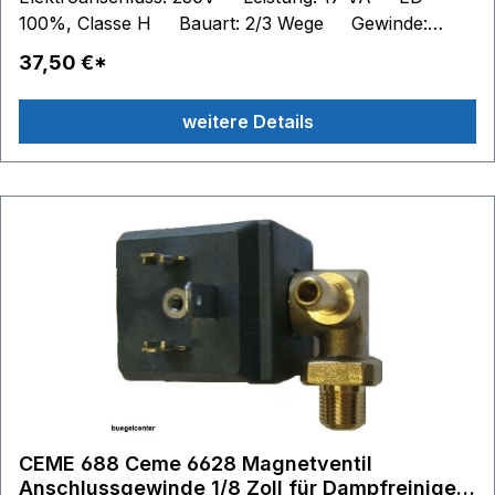
100%, Classe H Bauart: 2/3 Wege Gewinde:
Innengwinde G1/8 8,6 mm = 0,338583 inch
37,50 €*
Druckbereich: 0,1 - 15bar - Viton Dichtung
weitere Details
CEME 688 Ceme 6628 Magnetventil
Anschlussgewinde 1/8 Zoll für Dampfreiniger