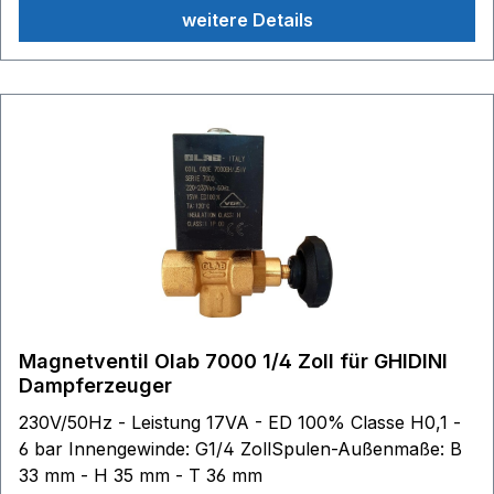
780 Steamax 712 G2 Modell 735 Evolution 723 728
weitere Details
357 706 weitere Modelle bitte anfragen im
Lieferumfang enthalten: 1 Dampfschlauchklemme
Magnetventil Olab 7000 1/4 Zoll für GHIDINI
Dampferzeuger
230V/50Hz - Leistung 17VA - ED 100% Classe H0,1 -
6 bar Innengewinde: G1/4 ZollSpulen-Außenmaße: B
33 mm - H 35 mm - T 36 mm