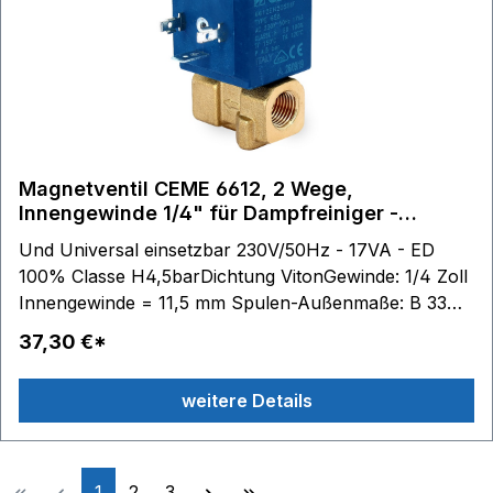
Magnetventil CEME 6612, 2 Wege,
Innengewinde 1/4" für Dampfreiniger -
Dampfbügelstation
Und Universal einsetzbar 230V/50Hz - 17VA - ED
100% Classe H4,5barDichtung VitonGewinde: 1/4 Zoll
Innengewinde = 11,5 mm Spulen-Außenmaße: B 33
mm - H 35 mm - T 36 mmim Lieferumfang enthalten: 1
37,30 €*
Dampfschlauchschelle
weitere Details
Seite
Seite
Seite
1
2
3