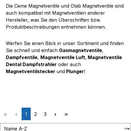
Die Ceme Magnetventile und Olab Magnetventile sind
auch kompatibel mit Magnetventilen anderer
Hersteller, was Sie den Überschriften bzw.
Produktbeschreibungen entnehmen können.
Werfen Sie einen Blick in unser Sortiment und finden
Sie schnell und einfach
Gasmagnetventile
,
Dampfventile
,
Magnetventile Luft
,
Magnetventile
Dental Dampfstrahler
oder auch
Magnetventilstecker
und
Plunger
!
Seite
Seite
Seite
1
2
3