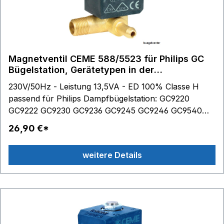
PRO W/MANOMETE 00S6293A0AR0 STIROMATIC
3200 PRO 00S6293B0AA0 STIROMATIC 3200 PRO
W/MANOMETE 00S6293B0AR0 STIROMATIC 3200
PRO W/MANOMETE Technische Daten: 230V/50 Hz
- Leistung 13,5 VA - ED 100% Im Lieferumfang
Magnetventil CEME 588/5523 für Philips GC
enthalten: 1 Dampfschlauchklemme
Bügelstation, Gerätetypen in der
Beschreibung
230V/50Hz - Leistung 13,5VA - ED 100% Classe H
passend für Philips Dampfbügelstation: GC9220
GC9222 GC9230 GC9236 GC9245 GC9246 GC9540
GC8320 GC8330 GC8340 GC8520/02 GC8615
26,90 €*
GC8620 GC8641 GC7222 GC7520 ersetzt problemos
Jiayin JYZ-3 * JYZ-4P * JYZ-5 im Lieferumfang
weitere Details
enthalten: 1 Dampfschlauchschelle Weitere
Gerätetypen bitte anfragen.