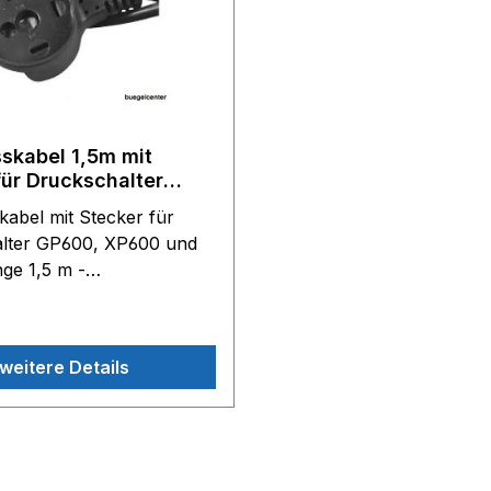
skabel 1,5m mit
für Druckschalter
XP600 und XV600
abel mit Stecker für
lter GP600, XP600 und
Elektroanschluss 3 x 0,5²
weitere Details