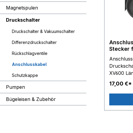
Magnetspulen
Druckschalter
Druckschalter & Vakuumschalter
Anschlus
Differenzdruckschalter
Stecker 
Rückschlagventile
GP600, 
Anschlussk
Anschlusskabel
Druckscha
XV600 Länge 1,5 m -
Schutzkappe
17,00 €*
Pumpen
Bügeleisen & Zubehör