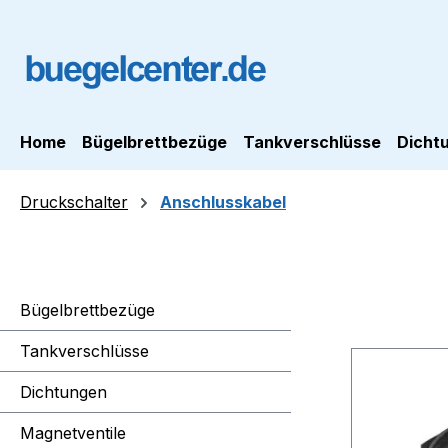
m Hauptinhalt springen
Zur Suche springen
Zur Hauptnavigation springen
Home
Bügelbrettbezüge
Tankverschlüsse
Dicht
Druckschalter
Anschlusskabel
Bügelbrettbezüge
Tankverschlüsse
Dichtungen
Magnetventile