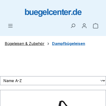
Zum Hauptinhalt springen
Ware
Bügeleisen & Zubehör
Dampfbügeleisen