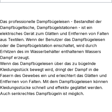
Hitzeverteilung über die gesamte Bügelsohle hinweg
wird ein besseres Bügelergebnis im Vergleich zu
anderen Bügelsohlen erzielt. Die ergonomische
Dampftaste mit Dauerdampfeinstellung ermöglicht
Das professionelle Dampfbügeleisen - Bestandteil der
einen Permanentdampfausstoß ohne dauerhaftes
Dampfbügeltische, Dampfbügelstationen - ist ein
Drücken des Auslösers und erleichtert so das Bügeln.
elektrisches Gerät zum Glätten und Entfernen von Falten
Der rutschfeste Korkgriff liegt besonders gut in der
aus Textilien. Wenn der Benutzer das Dampfbügeleisen
Hand. Technische Daten: Anschlusskabel Textil 1,80
oder die Dampfbügelstation einschaltet, wird durch
m mit 4 x 0,75 Elektrokabel, Dampfschlauch und
Erhitzen des im Wasserbehälter enthaltenen Wassers
Dampfschlauchklemme einstellbarer Thermostat 800
Dampf erzeugt.
W / 230 V / 50 Hz Gewicht: ca. 1,275 Kg
Wenn das Dampfbügeleisen über das zu bügelnde
Kleidungsstück bewegt wird, dringt der Dampf in die
Fasern des Gewebes ein und erleichtert das Glätten und
Entfernen von Falten. Mit dem Dampfbügeleisen können
Kleidungsstücke schnell und effektiv geglättet werden.
Auch senkrechtes Dampfbügeln ist möglich.