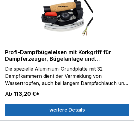
Profi-Dampfbügeleisen mit Korkgriff für
Dampferzeuger, Bügelanlage und
Bügelstation
Die spezielle Aluminium-Grundplatte mit 32
Dampfkammern dient der Vermeidung von
Wassertropfen, auch bei langem Dampfschlauch und
niedrigen Bügeltemperaturen. Der gleichmäßige
Ab
113,20 €*
Vertikaldampf ist optimal für hängende Bügelwäsche,
und die Dampfspitze erleichtert das Bügeln schwer
weitere Details
erreichbarer Stellen. Der rutschfeste Korkgriff liegt
besonders gut in der Hand. Thermoschutz und Anti-
Burn-Schutz Sie erlangen eine hohe
Industriebügelqualität, wenn Sie das Dampfbügeleisen