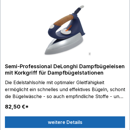
an eine Dampfquelle anschließen
(Zentraldampfanlage oder Dampferzeuger).
Technische Daten: Elektroanschluss: 4 x 0,75 Kabel -
Kabellänge: 2,2 m - Textil, ohne Stecker Leistung: 900
Watt Spannung: 230V/50 Hz Bimetall-
Temperaturregler Gewicht: ca. 1,6 kg
Semi-Professional DeLonghi Dampfbügeleisen
mit Korkgriff für Dampfbügelstationen
Die Edelstahlsohle mit optimaler Gleitfähigkeit
ermöglicht ein schnelles und effektives Bügeln, schont
die Bügelwäsche - so auch empfindliche Stoffe - und
reduziert eine Glanzbildung. Der gleichmäßige
82,50 €*
Vertikaldampf ist optimal für hängende Bügelwäsche,
und die Präzisionsbügelspitze erleichtert das Bügeln
weitere Details
schwer erreichbarer Stellen. Durch die bessere