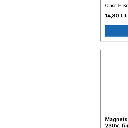
Class H K
DG8870 -
10,2 mm D
DG8960 -
14,80 €*
Magnetsp
230V, fü