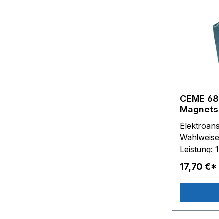
CEME 68
Magnets
Magnetventile T
Elektroan
Beschre
Wahlweise 
Leistung:
Kernloch-
17,70 €*
Spulen-A
35 mm - T