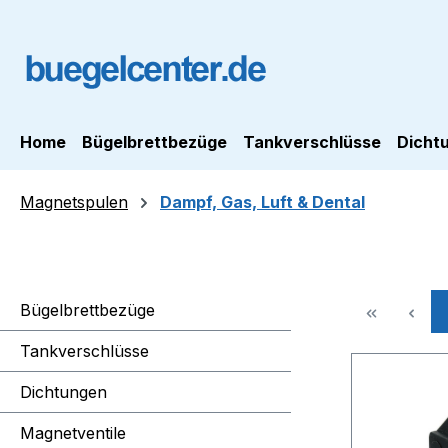
m Hauptinhalt springen
Zur Suche springen
Zur Hauptnavigation springen
Home
Bügelbrettbezüge
Tankverschlüsse
Dicht
Magnetspulen
Dampf, Gas, Luft & Dental
Bügelbrettbezüge
Tankverschlüsse
Dichtungen
Magnetventile