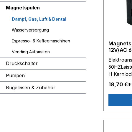
Magnetspulen
Dampf, Gas, Luft & Dental
Wasserversorgung
Espresso- & Kaffeemaschinen
Magnets
Vending Automaten
Elektroans
Druckschalter
50HZLeist
H Kernloc
Pumpen
Spulen-A
18,70 €*
Bügeleisen & Zubehör
35 mm - 