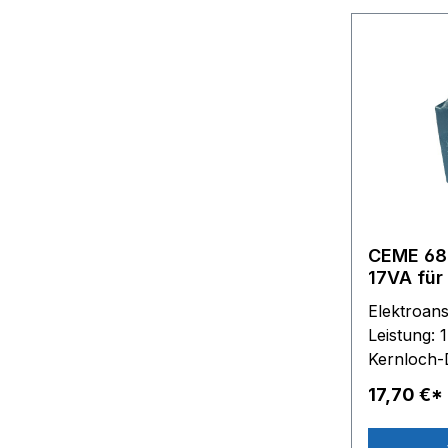
CEME 688 
17VA für
Dampfbüg
Elektroan
Beschre
Leistung:
Kernloch-
Spulen-A
17,70 €*
35 mm - T
Dampfbügelsta