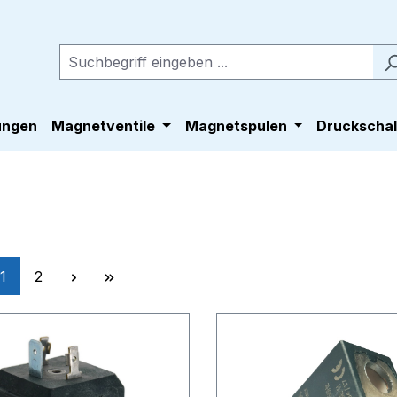
ungen
Magnetventile
Magnetspulen
Druckschal
Seite
Seite
1
2