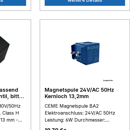
ls
weitere Details
GV8502 GV8600 GV8700 GV8800
GV8925 - GV8930 - GV8955 -
GV8956 - GV8960 - GV8961 -
GV8975 - GV8978 - GV8980
GV9350 - GV9360 - GV9365
GV9460 - GV9461
passend
Magnetspule 24V/AC 50Hz
il, bitte
Kernloch 13,2mm
en
230V/50Hz
CEME Magnetspule BA2
Elektroanschluss: 24V/AC 50Hz
 13 mm -
Leistung: 6W Durchmesser:
Kernloch 13,2mmHinteres Loch,