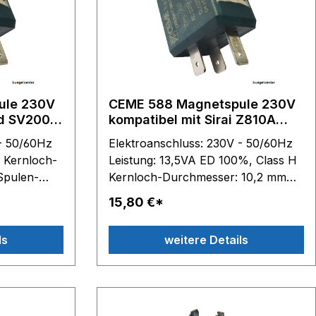
230V
CEME 588 Magnetspule 230V
nd SV200
kompatibel mit Sirai Z810A
Magnetspule
 - 50/60Hz
Elektroanschluss: 230V - 50/60Hz
H Kernloch-
Leistung: 13,5VA ED 100%, Class H
Spulen-
Kernloch-Durchmesser: 10,2 mm
 H 27,5 mm
Spulen-Außenmaße: B 22 mm - H
15,80 €*
se Marke
27,5 mm - T 29,5 mm Sirai: Diese
nerlei
Marke gehört Dritten, die in keinerlei
ls
weitere Details
Verbindung mit Ceme stehen.
Verbindung mit CEME stehen.