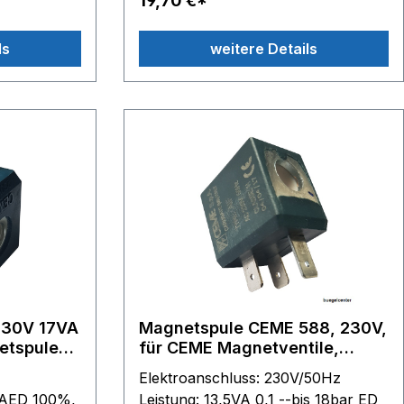
19,70 €*
 auf 13 mm
Befestigung mit Mutter 10 mm Class
len-
H
ls
weitere Details
- H 36,8
230V 17VA
Magnetspule CEME 588, 230V,
etspule
für CEME Magnetventile,
7VA
passende Typen in der
Elektroanschluss: 230V/50Hz
Beschreibung
VAED 100%,
Leistung: 13,5VA 0,1 --bis 18bar ED