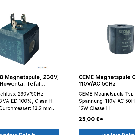
DG8416 - DG8420 - DG
DG8520 - DG8530 - DG8
DG8560 - DG8570 DG87
DG8740 - DG8760 - DG
DG8780 - DG8790 DG88
DG8840 - DG8850 - DG
DG8860 - DG8870 - DG
DG8890 DG8960 - DG89
Magnetspule, 230V,
CEME Magnetspule 
 Rowenta, Tefal
110V/AC 50Hz
elstation, siehe
schluss: 230V/50Hz
CEME Magnetspule Typ
ibung
 17VA ED 100%, Class H
Spannung: 110V AC 50Hz
Durchmesser: 13,2 mm
12W Classe H
ußenmaße: B 33 mm - H
23,00 €*
 36 mm passend für Tefal
tionen: GV7050 -