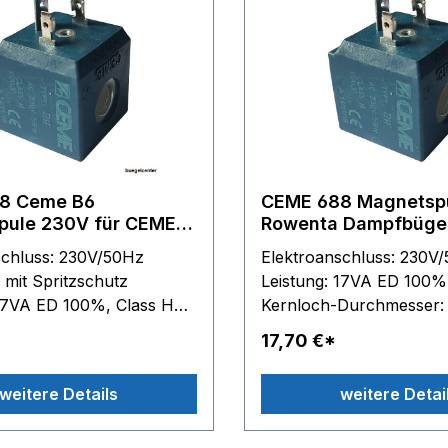
8 Ceme B6
CEME 688 Magnetspule
pule 230V für CEME
Rowenta Dampfbügel
ypen in der
Typ DG, siehe Besch
schluss: 230V/50Hz
Elektroanschluss: 230V
ibung
mit Spritzschutz
Leistung: 17VA ED 100%
 17VA ED 100%, Class H
Kernloch-Durchmesser:
Durchmesser: 13,2 mm
Spulen-Außenmaße: B 
17,70 €*
ußenmaße: B 33 mm - H
35 mm - T 36 mm passe
 36 mm passend für
Rowenta: DG8020 - DG8035 -
weitere Details
weitere Detai
Serie: 688 61.. - 67..
DG8040 DG8409 - DG8
DG8411 - DG8412 - DG8