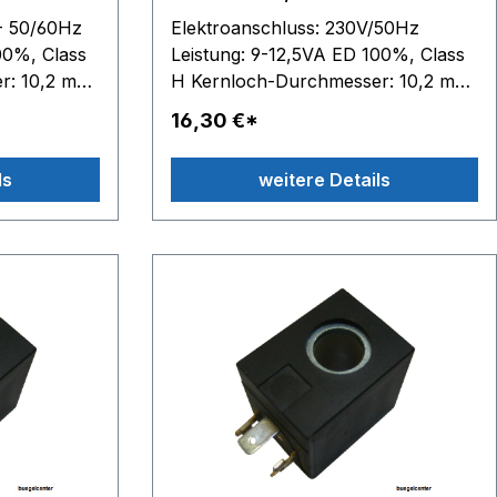
- jiayin
 - 50/60Hz
Elektroanschluss: 230V/50Hz
00%, Class
Leistung: 9-12,5VA ED 100%, Class
r: 10,2 mm
H Kernloch-Durchmesser: 10,2 mm
22 mm - H
Spulen-Außenmaße: B 22 mm - H
16,30 €*
in: Diese
27,5 mm - T 29,5 mm
 in keinerlei
ls
weitere Details
Verbindung mit OLAB stehen.