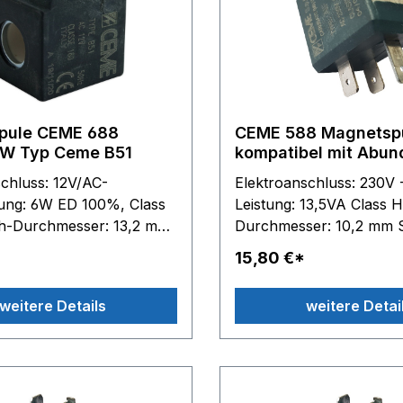
pule CEME 688
CEME 588 Magnetspule 
12V/AC 6W Typ Ceme B51
kompatibel mit Abu
Magnetspule
chluss: 12V/AC-
Elektroanschluss: 230V
ung: 6W ED 100%, Class
Leistung: 13,5VA Class 
h-Durchmesser: 13,2 mm
Durchmesser: 10,2 mm 
ußenmaße: B 33 mm - H
Außenmaße: B 22 mm -
15,80 €*
T 36 mm
- T 29,5 mm Abund: Die
gehört Dritten, die in kei
weitere Details
weitere Detai