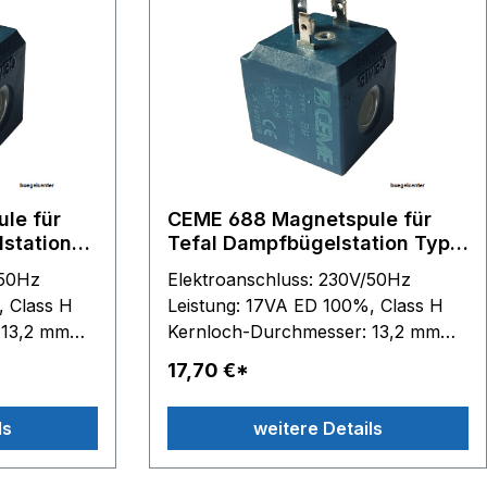
 für
CEME 688 Magnetspule für
station
Tefal Dampfbügelstation Typ
reibung
GV siehe Beschreibung
/50Hz
Elektroanschluss: 230V/50Hz
, Class H
Leistung: 17VA ED 100%, Class H
 13,2 mm
Kernloch-Durchmesser: 13,2 mm
33 mm - H
Spulen-Außenmaße: B 33 mm - H
17,70 €*
nd für
35 mm - T 36 mm passend für
Tefal: GV7050 - GV7055 - GV7070
ls
weitere Details
410 -
- GV7080 - GV7085 - GV7086 -
415 -
GV7087 - GV7090 - GV7091 -