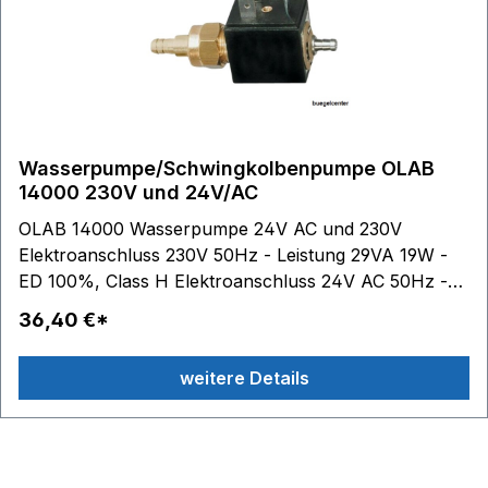
Wasserpumpe/Schwingkolbenpumpe OLAB
14000 230V und 24V/AC
OLAB 14000 Wasserpumpe 24V AC und 230V
Elektroanschluss 230V 50Hz - Leistung 29VA 19W -
ED 100%, Class H Elektroanschluss 24V AC 50Hz -
Leistung 29VA - Ed 100%, Class H Druckbereich:
36,40 €*
1,2bar 330 cm3/min selbstansaugend diese
Schwingkolbenpumpe ist unter anderem passend für:
weitere Details
Bomann DBS 778 CB AEG DBS 5558 AEG DBS 5564
AEG DBS 2300 Leifheit Dressfix Quadro Clean Maxx
Dampfbesen XXL Severin BA 3299 Quigg DBS 3000
Quigg DBS 5000 Clatronic DBS 3461 Clatronic DBS ....