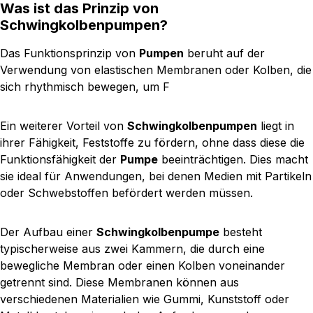
Grundig SIS 8250 Morphy Richards Jet Stream 42272
Was ist das Prinzip von
Singer SG300SR weiterführende technische Details
Schwingkolbenpumpen
?
(siehe Abbildung):1. Wasserausgang: Gehäuse aus
Messing bis Ø 7 mm2. Messinghülse TN-UNI
Das Funktionsprinzip von
Pumpen
beruht auf der
EN12165-CW614N3. Edelstahlkolben4.
Verwendung von elastischen Membranen oder Kolben, die
Wassereingang: Anschluss aus Edelstahl bis Ø 6,2
sich rhythmisch bewegen, um F
mm5. Dichtung: fester Kern aus PTFE6. POM-
Antihaftbuchse (PTFE mit FKM-Dichtungen)7.
Ein weiterer Vorteil von
Schwingkolbenpumpen
liegt in
Edelstahl-Federn8. Lippendichtung (NBR oder FKM)
ihrer Fähigkeit, Feststoffe zu fördern, ohne dass diese die
39. Abdichtung von O-Ringen (NBR oder FKM)10.
Funktionsfähigkeit der
Pumpe
beeinträchtigen. Dies macht
kleiner Kopf abdichten (Silikon oder FKM)11.
sie ideal für Anwendungen, bei denen Medien mit Partikeln
Wärmeklasse der Spule: Class H
oder Schwebstoffen befördert werden müssen.
Der Aufbau einer
Schwingkolbenpumpe
besteht
typischerweise aus zwei Kammern, die durch eine
bewegliche Membran oder einen Kolben voneinander
getrennt sind. Diese Membranen können aus
verschiedenen Materialien wie Gummi, Kunststoff oder