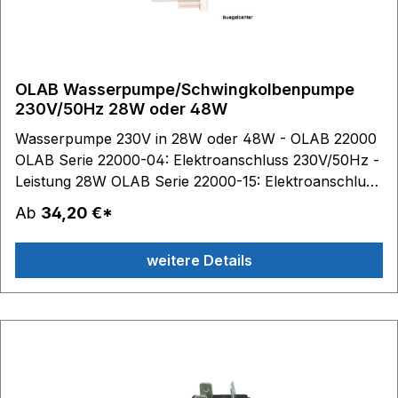
O-Ringen (NBR oder FKM)10. kleiner Kopf abdichten
(Silikon oder FKM)11. Wärmeklasse der Spule: Class H
Hinweis: Abund und JYPT, diese Marken gehören
Dritten, die in keinerlei Verbindung mit OLAB stehen.
OLAB Wasserpumpe/Schwingkolbenpumpe
230V/50Hz 28W oder 48W
Wasserpumpe 230V in 28W oder 48W - OLAB 22000
OLAB Serie 22000-04: Elektroanschluss 230V/50Hz -
Leistung 28W OLAB Serie 22000-15: Elektroanschluss
230V/50Hz - Leistung 48W Einlauf: 7 mm Auslauf: 14
Ab
34,20 €*
mm Anschluss: 6,3 mm mit Steckfahne
weitere Details