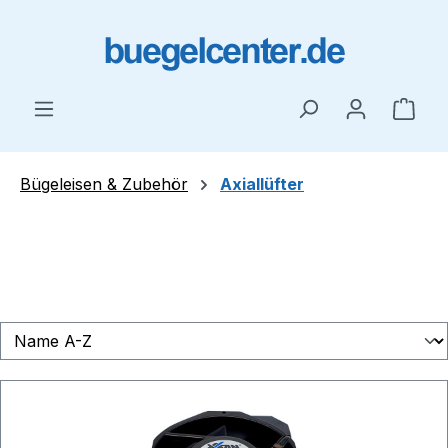
Zum Hauptinhalt springen
Ware
Bügeleisen & Zubehör
Axiallüfter