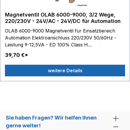
Magnetventil OLAB 6000-9000, 3/2 Wege,
220/230V - 24V/AC - 24V/DC für Automation
OLAB 6000-9000 Magnetventil für Einsatzbereich
Automation Elektroanschluss 220/230V 50/60Hz -
Leistung 9-12,5VA - ED 100% Class H
Elektroanschluss 24V AC 50/60Hz - Leistung 9VA -
39,70 €*
ED 100%, Class H Elektroanschluss 24V DC -
Leistung 10W - ED 100%, Class H Gewinde: 1/8 Zoll
weitere Details
Innengewinde, oben 1/8 Zoll Außengewinde Bauart:
3/2 Wege Inox P-Rohr TM2 beste technische
Ausführung
Sie haben Fragen? Wir helfen Ihnen
gerne weiter!