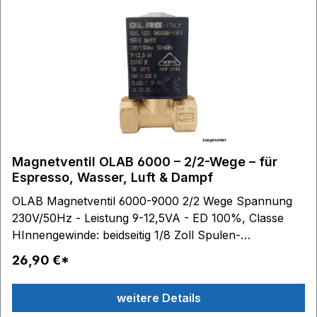
Magnetventil OLAB 6000 – 2/2-Wege – für
Espresso, Wasser, Luft & Dampf
OLAB Magnetventil 6000-9000 2/2 Wege Spannung
230V/50Hz - Leistung 9-12,5VA - ED 100%, Classe
HInnengewinde: beidseitig 1/8 Zoll Spulen-
Außenmaße: B 22 mm - H 27,5 mm - T 29,5 mm
26,90 €*
einsetzbar in Wasser Luft Dampf Geignet für
Espresse-/Kaffeemaschinen
weitere Details