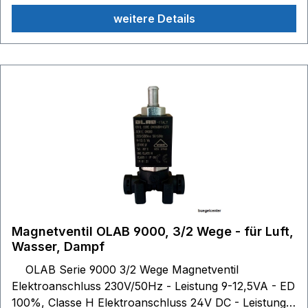
Class H Gewinde: 1/8 Zoll Innengewinde beste
weitere Details
technische Ausführung
Magnetventil OLAB 9000, 3/2 Wege - für Luft,
Wasser, Dampf
OLAB Serie 9000 3/2 Wege Magnetventil
Elektroanschluss 230V/50Hz - Leistung 9-12,5VA - ED
100%, Classe H Elektroanschluss 24V DC - Leistung