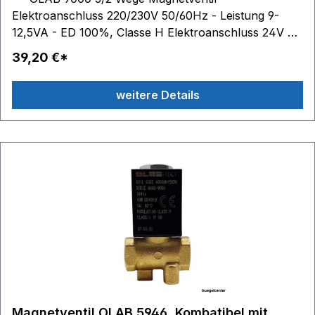
Elektroanschluss 220/230V 50/60Hz - Leistung 9-
12,5VA - ED 100%, Classe H Elektroanschluss 24V AC
- Leistung 9VA - ED 100%, Classe H Elektroanschluss
39,20 €*
24V DC - Leistung 10W - ED 100%, Classe H
Gewinde: oben G1/8 Zoll Außengewinde (= 9,7 mm)
weitere Details
Inox P-Rohr TM2 beste technische Ausführung
Magnetventil OLAB 5946, Kombatibel mit