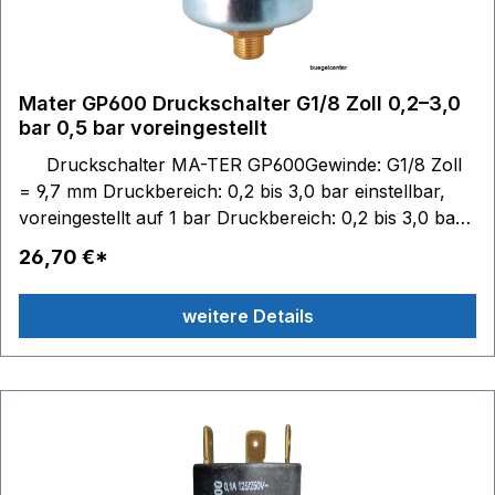
Mater GP600 Druckschalter G1/8 Zoll 0,2–3,0
bar 0,5 bar voreingestellt
Druckschalter MA-TER GP600Gewinde: G1/8 Zoll
= 9,7 mm Druckbereich: 0,2 bis 3,0 bar einstellbar,
voreingestellt auf 1 bar Druckbereich: 0,2 bis 3,0 bar
einstellbar, voreingestellt auf 0,5 bar Standard
26,70 €*
Hysterese: 0,3+/-0,1 bar Schaltkontakte: 6,3 x 0,8 -
max. 250V 10(2)A Membrane / Dichtung: NBR
weitere Details
Temperaturbereich: Medium 85 °C, Umgebung 85 °C
Passendes Zubehör: Anschlusskabel mit Stecker
Artikel-Nr. BC10245