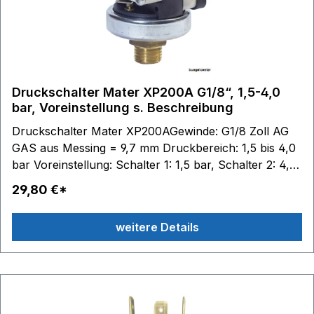
Druckschalter Mater XP200A G1/8“, 1,5-4,0
bar, Voreinstellung s. Beschreibung
Druckschalter Mater XP200AGewinde: G1/8 Zoll AG
GAS aus Messing = 9,7 mm Druckbereich: 1,5 bis 4,0
bar Voreinstellung: Schalter 1: 1,5 bar, Schalter 2: 4,0
bar - max. Unterschied zwischen Schalter 1 und 2 =
29,80 €*
2,0 bar Standard Hysterese: 0,3+/-0,15 bar
Schaltkontakte: 6,3 x 0,8 - max. 250V 16(4)A
weitere Details
Edelstahlmembrane (AISI 316) Silikon Material
Gehäuse: Technopolymer (PET) Temperaturbereich:
Medium 140 °C, Umgebung 125 °C