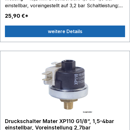
einstellbar, voreingestellt auf 3,2 bar Schaltleistung:
230V/50Hz 16(4)A Schaltzustände: 1 Wechsler (1
25,90 €*
Öffner, 1 Schließer) Medium: Dampf Wasser Luft
leichte Öle Einsatzbereiche: Dampferzeuger
weitere Details
Pumpensteuerung Druckluftanlagen etc.
Druckschalter Mater XP110 G1/8“, 1,5-4bar
einstellbar, Voreinstellung 2,7bar