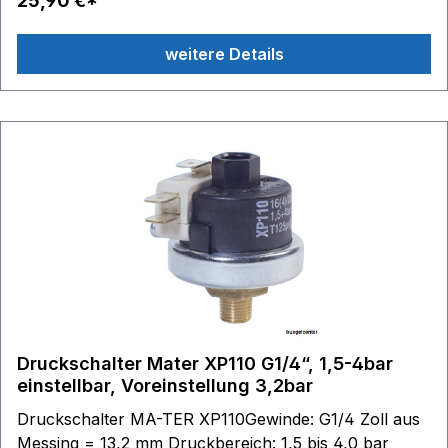
25,90 €*
Material Gehäuse: Technopolymer (PET)
Temperaturbereich: bis +125 °C
weitere Details
Druckschalter Mater XP110 G1/4“, 1,5-4bar
einstellbar, Voreinstellung 3,2bar
Druckschalter MA-TER XP110Gewinde: G1/4 Zoll aus
Messing = 13,2 mm Druckbereich: 1,5 bis 4,0 bar