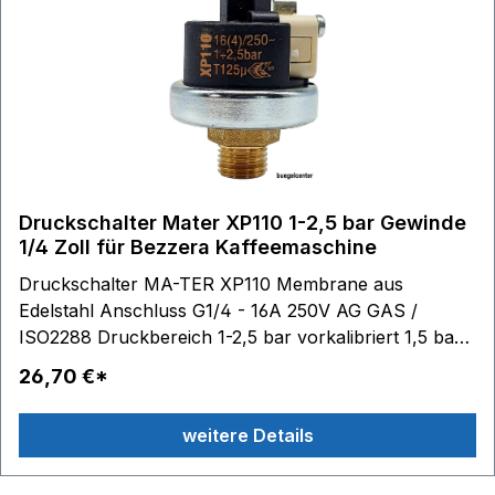
Druckschalter Mater XP110 1-2,5 bar Gewinde
1/4 Zoll für Bezzera Kaffeemaschine
Druckschalter MA-TER XP110 Membrane aus
Edelstahl Anschluss G1/4 - 16A 250V AG GAS /
ISO2288 Druckbereich 1-2,5 bar vorkalibriert 1,5 bar
Passend für: BZ02 (200403-Rev.01), BZ02 (201407-
26,70 €*
Rev.00), BZ35 (200403-Rev.01), BZ35 (201407-
Rev.00), BZ35 (Rev.03), BZ99 (200403-Rev.01)
weitere Details