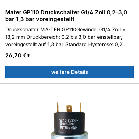
Mater GP110 Druckschalter G1/4 Zoll 0,2–3,0
bar 1,3 bar voreingestellt
Druckschalter MA-TER GP110Gewinde: G1/4 Zoll =
13,2 mm Druckbereich: 0,2 bis 3,0 bar einstellbar,
voreingestellt auf 1,3 bar Standard Hysterese: 0,2
+/-0,1 bar Schaltkontakte: 6,3 x 0,8 - max. 250V
26,70 €*
16(4)A Membrane / Dichtung: NBR
Temperaturbereich: Medium 85 °C, Umgebung 85 °C
weitere Details