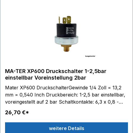
MA-TER XP600 Druckschalter 1-2,5bar
einstellbar Voreinstellung 2bar
Mater XP600 DruckschalterGewinde 1/4 Zoll = 13,2
mm = 0,540 Inch Druckbereich: 1-2,5 bar einstellbar,
voreingestellt auf 2 bar Schaltkontakte: 6,3 x 0,8 -
max. 250V 10 (2) A Membrane / Dichtung: Edelstahl
26,70 €*
Material Anschluss: Messing Material Gehäuse:
Technopolymer (PET) Temperaturbereich: Medium
weitere Details
140°C, Umgebung 125°C