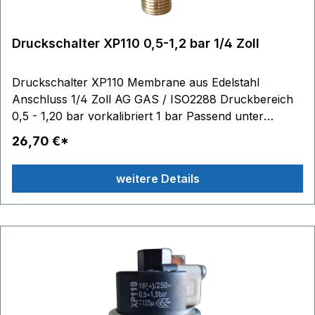
FIORENZA ACCADEMIA, BRICOLETTA, COLOMBINA,
DUCALE, FENICE, MURANO, RIALTO
Druckschalter XP110 0,5-1,2 bar 1/4 Zoll
Druckschalter XP110 Membrane aus Edelstahl
Anschluss 1/4 Zoll AG GAS / ISO2288 Druckbereich
0,5 - 1,20 bar vorkalibriert 1 bar Passend unter
anderem für: Bezzera Magica, Mitica, Giulia ECM
26,70 €*
Mechanik, Elektronika, Technika, Classika, Rocket
Cellini, R58, Giulia Vibiemme Isomac BFC
weitere Details