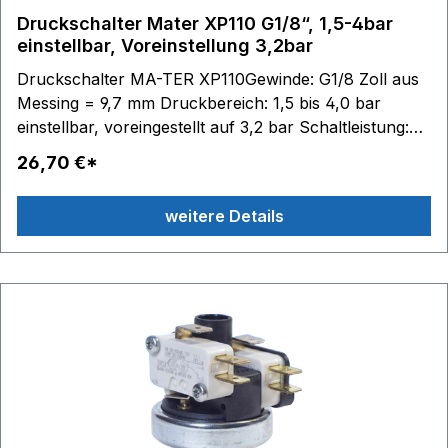
Druckschalter Mater XP110 G1/8“, 1,5-4bar
einstellbar, Voreinstellung 3,2bar
Druckschalter MA-TER XP110Gewinde: G1/8 Zoll aus
Messing = 9,7 mm Druckbereich: 1,5 bis 4,0 bar
einstellbar, voreingestellt auf 3,2 bar Schaltleistung:
230V/50Hz 16(4)A Schaltzustände: 1 Wechsler (1
26,70 €*
Öffner, 1 Schließer) Medium: Dampf Wasser Luft
leichte Öle Einsatzbereiche: Dampferzeuger
weitere Details
Pumpensteuerung Druckluftanlagen etc.