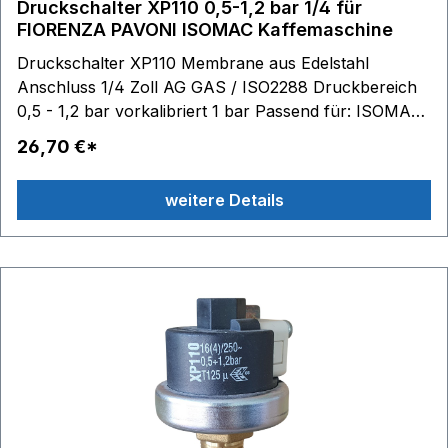
Druckschalter XP110 0,5-1,2 bar 1/4 für
FIORENZA PAVONI ISOMAC Kaffemaschine
Druckschalter XP110 Membrane aus Edelstahl
Anschluss 1/4 Zoll AG GAS / ISO2288 Druckbereich
0,5 - 1,2 bar vorkalibriert 1 bar Passend für: ISOMAC
MILLENNIUM, MONDIALE, PRO3.1, PRO6.1, TEA,
26,70 €*
ZAFFIRO,MILLENNIUM, MONDIALE, TEA,
ZAFFIROMILLENNIUM, MONDIALE, PRO3.1, PRO6.1,
weitere Details
TEA, ZAFFIRO,MILLENNIUM, MONDIALE, TEA,
ZAFFIROMILLENNIUM, MONDIALE, PRO3.1, PRO6.1,
TEA, ZAFFIRO,MILLENNIUM, MONDIALE, TEA,
ZAFFIRO PAVONI BOTTICELLI-EVOLUZIONE,
BOTTICELLI-EVOLUZIONE (202007-), BOTTICELLI-
PREMIUM (202007-), CELLINI-CLASSIC (202007-),
CELLINI-EVOLUZIONE (202007-), CELLINI-PREMIUM
(202007-), GIOTTO-EVOLUZIONE (202007-),
GIOTTO-PREMIUM (202007-), PUB1EM (201905-),
PUB1EM-R (201905-), PUB1EV (201905-), PUB1EV-R
(201905-), Pub-E-M (199801-), Pub-E-V (199801-)