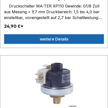
Druckschalter MA-TER XP110 Gewinde: G1/8 Zoll
aus Messing = 9,7 mm Druckbereich: 1,5 bis 4,0 bar
einstellbar, voreingestellt auf 2,7 bar Schaltleistung:
230V/50Hz 16(4)A Schaltzustände: 1 Wechsler (1
24,90 €*
Öffner, 1 Schließer) Medium: Dampf Wasser Luft
leichte Öle Einsatzbereiche: Dampferzeuger
weitere Details
Pumpensteuerung Druckluftanlagen etc.