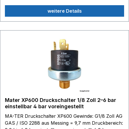
Technopolymer (PET) Temperaturbereich: Medium
weitere Details
140 °C, Umgebung 125 °C
Mater XP600 Druckschalter 1/8 Zoll 2–6 bar
einstellbar 4 bar voreingestellt
MA-TER Druckschalter XP600 Gewinde: G1/8 Zoll AG
GAS / ISO 2288 aus Messing = 9,7 mm Druckbereich: