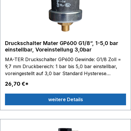
Druckschalter Mater GP600 G1/8“, 1-5,0 bar
einstellbar, Voreinstellung 3,0bar
MA-TER Druckschalter GP600 Gewinde: G1/8 Zoll =
9,7 mm Druckbereich: 1 bar bis 5,0 bar einstellbar,
voreingestellt auf 3,0 bar Standard Hysterese
Schaltkontakte: 6,3 x 0,8 - max. 250V 10(2)A
26,70 €*
Membrane / Dichtung: NBR Temperaturbereich:
Medium 85 °C, Umgebung 85 °C Passendes Zubehör:
weitere Details
Anschlusskabel mit Stecker Artikel-Nr. BC10245