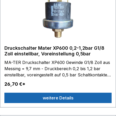
Druckschalter Mater XP600 0,2-1,2bar G1/8
Zoll einstellbar, Voreinstellung 0,5bar
MA-TER Druckschalter XP600 Gewinde G1/8 Zoll aus
Messing = 9,7 mm - Druckbereich 0,2 bis 1,2 bar
einstellbar, voreingestellt auf 0,5 bar Schaltkontakte:
6,3 x 0,8 - max. 250V 10(2)A Edelstahlmembrane
26,70 €*
Material Gehäuse: Technopolymer (PET)
Temperaturbereich: Medium 140 °C, Umgebung 125
weitere Details
°C Passendes Zubehör: Anschlusskabel mit Stecker
Artikel-Nr. BC10245