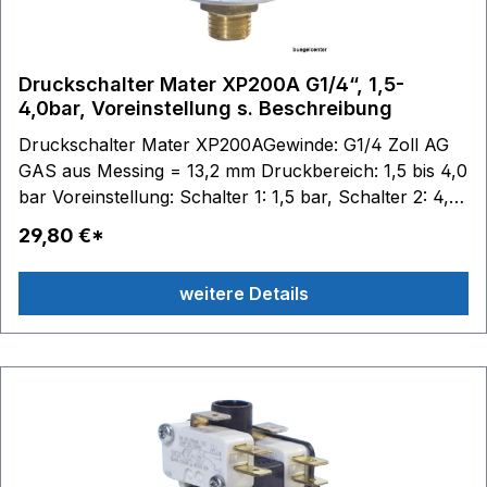
Druckschalter Mater XP200A G1/4“, 1,5-
4,0bar, Voreinstellung s. Beschreibung
Druckschalter Mater XP200AGewinde: G1/4 Zoll AG
GAS aus Messing = 13,2 mm Druckbereich: 1,5 bis 4,0
bar Voreinstellung: Schalter 1: 1,5 bar, Schalter 2: 4,0
bar - max. Unterschied zwischen Schalter 1 und 2 =
29,80 €*
2,0 bar Standard Hysterese: 0,3+/-0,15 bar
Schaltkontakte: 6,3 x 0,8 - max. 250V 10(4)A
weitere Details
Edelstahlmembrane (AISI 316) Silikon Material
Gehäuse: Technopolymer (PET) Temperaturbereich:
Medium 140 °C, Umgebung 125 °C