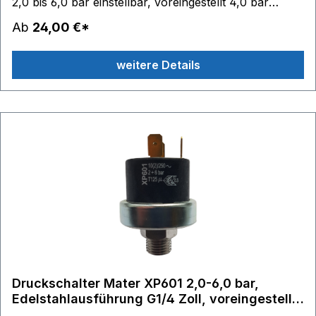
2,0 bis 6,0 bar einstellbar, voreingestellt 4,0 bar
Schaltkontakte: 6,3 x 0,8 - max. 250V 10(2)A
Ab
24,00 €*
Edelstahlmembrane Material Gehäuse:
Technopolymer (PET) Temperaturbereich: Medium
weitere Details
140 °C, Umgebung 125 °C
Druckschalter Mater XP601 2,0-6,0 bar,
Edelstahlausführung G1/4 Zoll, voreingestellt
3,5 bar, einstellbar