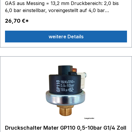
GAS aus Messing = 13,2 mm Druckbereich: 2,0 bis
6,0 bar einstellbar, voreingestellt auf 4,0 bar
Schaltkontakte: 6,3 x 0,8 - max. 250V 10(2)A
26,70 €*
Edelstahlmembrane Material Gehäuse:
Technopolymer (PET) Temperaturbereich: Medium
weitere Details
140 °C, Umgebung 125 °C
Druckschalter Mater GP110 0,5-10bar G1/4 Zoll