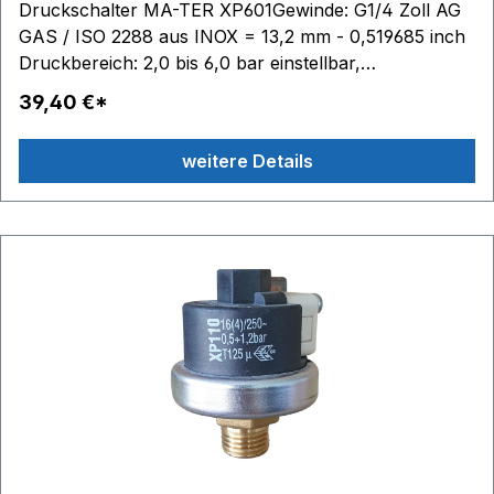
Druckschalter MA-TER XP601Gewinde: G1/4 Zoll AG
GAS / ISO 2288 aus INOX = 13,2 mm - 0,519685 inch
Druckbereich: 2,0 bis 6,0 bar einstellbar,
voreingestellt 3,5 bar Schaltkontakte: 6,3 x 0,8 - max.
39,40 €*
250V 10(2)A Edelstahlmembrane Material Gehäuse:
Technopolymer (PET) Temperaturbereich: Medium
weitere Details
140 °C, Umgebung 125 °C Im Lieferumfang
enthalten: 1 Schutzkappe