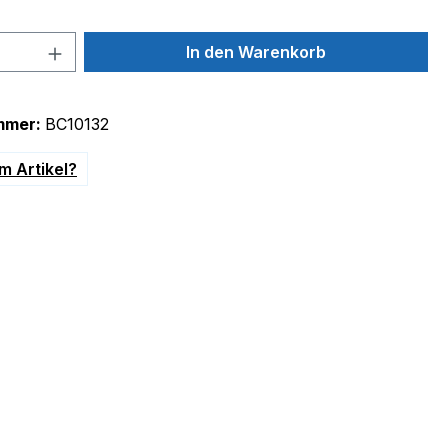
 Anzahl: Gib den gewünschten Wert ein 
In den Warenkorb
mmer:
BC10132
m Artikel?
,7bar"