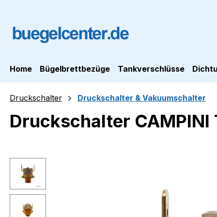
m Hauptinhalt springen
Zur Suche springen
Zur Hauptnavigation springen
Home
Bügelbrettbezüge
Tankverschlüsse
Dicht
Druckschalter
Druckschalter & Vakuumschalter
Druckschalter CAMPINI 
Bildergalerie überspringen