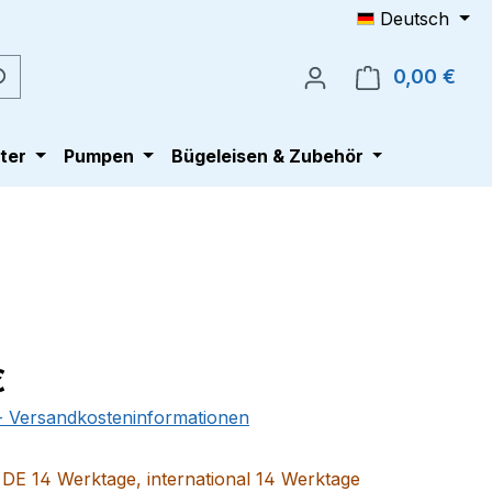
Deutsch
0,00 €
Ware
ter
Pumpen
Bügeleisen & Zubehör
eis:
€
 - Versandkosteninformationen
t DE 14 Werktage, international 14 Werktage