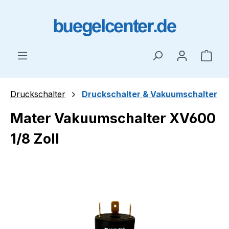
Zum Hauptinhalt springen
Ware
Druckschalter
Druckschalter & Vakuumschalter
Mater Vakuumschalter XV600
1/8 Zoll
Bildergalerie überspringen