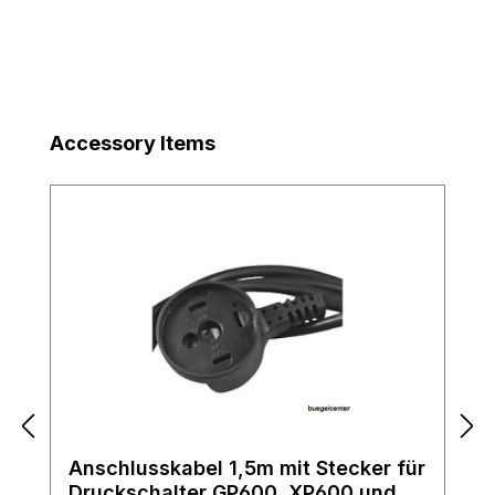
Produktgalerie überspringen
Accessory Items
Anschlusskabel 1,5m mit Stecker für
Druckschalter GP600, XP600 und