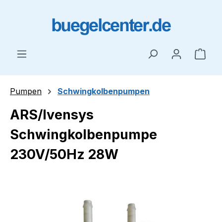
Zum Hauptinhalt springen
Ware
Pumpen
Schwingkolbenpumpen
ARS/Ivensys
Schwingkolbenpumpe
230V/50Hz 28W
Bildergalerie überspringen