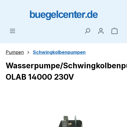
Zum Hauptinhalt springen
Ware
Pumpen
Schwingkolbenpumpen
Wasserpumpe/Schwingkolben
OLAB 14000 230V
Bildergalerie überspringen