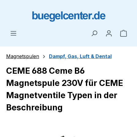
Zum Hauptinhalt springen
Ware
Magnetspulen
Dampf, Gas, Luft & Dental
CEME 688 Ceme B6
Magnetspule 230V für CEME
Magnetventile Typen in der
Beschreibung
Bildergalerie überspringen