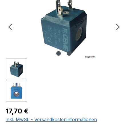
Regulärer Preis:
17,70 €
inkl. MwSt. - Versandkosteninformationen