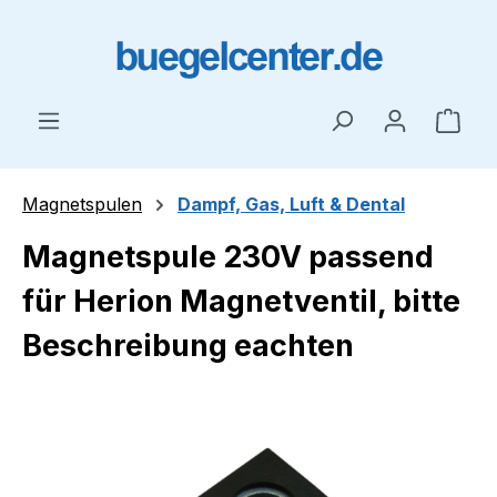
Zum Hauptinhalt springen
Ware
Magnetspulen
Dampf, Gas, Luft & Dental
Magnetspule 230V passend
für Herion Magnetventil, bitte
Beschreibung eachten
Bildergalerie überspringen