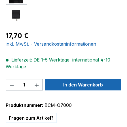
Regulärer Preis:
17,70 €
inkl. MwSt. - Versandkosteninformationen
Lieferzeit: DE 1-5 Werktage, international 4-10
Werktage
Produkt Anzahl: Gib den gewünschten We
In den Warenkorb
Produktnummer:
BCM-O7000
Fragen zum Artikel?