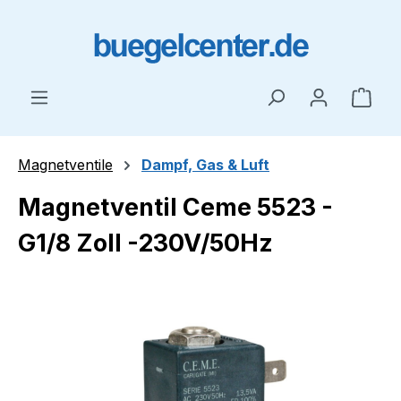
Zum Hauptinhalt springen
Ware
Magnetventile
Dampf, Gas & Luft
Magnetventil Ceme 5523 -
G1/8 Zoll -230V/50Hz
Bildergalerie überspringen