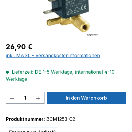
Regulärer Preis:
26,90 €
inkl. MwSt. - Versandkosteninformationen
Lieferzeit: DE 1-5 Werktage, international 4-10
Werktage
Produkt Anzahl: Gib den gewünschten We
In den Warenkorb
Produktnummer:
BCM1253-C2