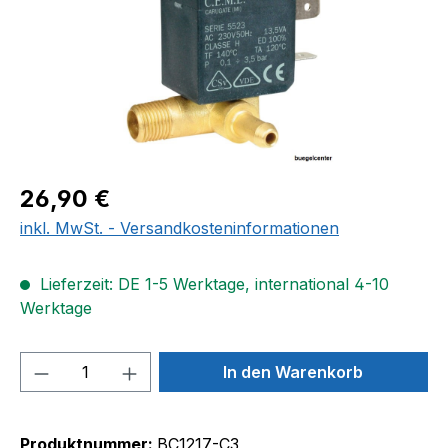
Regulärer Preis:
26,90 €
inkl. MwSt. - Versandkosteninformationen
Lieferzeit: DE 1-5 Werktage, international 4-10
Werktage
Produkt Anzahl: Gib den gewünschten We
In den Warenkorb
Produktnummer:
BC1217-C3