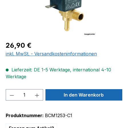
Regulärer Preis:
26,90 €
inkl. MwSt. - Versandkosteninformationen
Lieferzeit: DE 1-5 Werktage, international 4-10
Werktage
Produkt Anzahl: Gib den gewünschten We
In den Warenkorb
Produktnummer:
BCM1253-C1