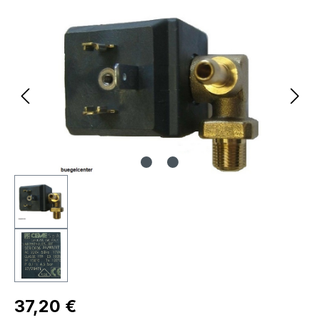
Bildergalerie überspringen
Regulärer Preis:
37,20 €