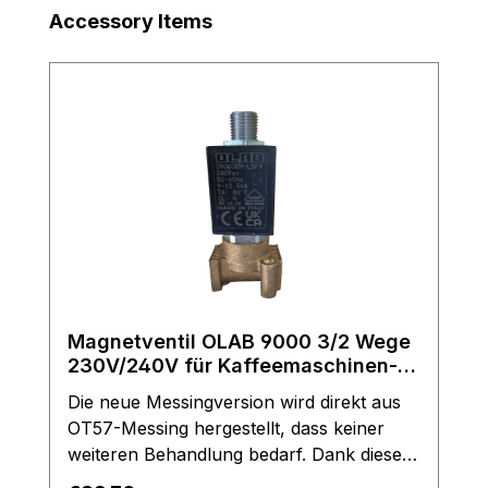
Skip product gallery
Accessory Items
Magnetventil OLAB 9000 3/2 Wege
230V/240V für Kaffeemaschinen-
Espressomaschinen
Die neue Messingversion wird direkt aus
OT57-Messing hergestellt, dass keiner
weiteren Behandlung bedarf. Dank dieser
Materialanpassung ist das Produkt noch