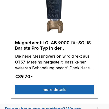
BES900XL
Magnetventil OLAB 9000 für SOLIS
Barista Pro Typ in der
Beschreibung, 3/2 Wege
Die neue Messingversion wird direkt aus
OT57-Messing hergestellt, dass keiner
weiteren Behandlung bedarf. Dank dieser
Materialanpassung ist das Produkt noch
€39.70*
sicherer, natürlicher und nachhaltiger in
der Anwendung. OLAB 3/2 Wege
more details
Magnetventil Serie 6000/9000 230/240V -
Leistung 9-12,5VA - ED 100% Classe H
Gewinde: G1/8 Zoll Innengewinde oben
G1/8 Zoll Außengewinde Inox P-Rohr
Do you have any questions? We are