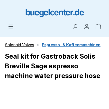
Skip to main content
Shop
Solenoid Valves
Espresso- & Kaffeemaschinen
Seal kit for Gastroback Solis
Breville Sage espresso
machine water pressure hose
Skip image gallery