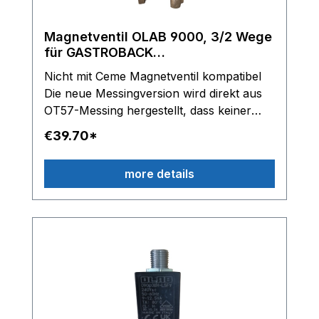
Magnetventil OLAB 9000, 3/2 Wege
für GASTROBACK
Espressomaschine - Typen in der
Nicht mit Ceme Magnetventil kompatibel
Beschreibung
Die neue Messingversion wird direkt aus
OT57-Messing hergestellt, dass keiner
weiteren Behandlung bedarf. Dank dieser
€39.70*
Materialanpassung ist das Produkt noch
sicherer, natürlicher und nachhaltiger in
more details
der Anwendung. OLAB 9000 3/2 Wege
Magnetventil 230/240V - Leistung 9-
12,5VA - ED 100% Classe H Gewinde:
G1/8 Zoll Innengewinde, oben G1/8 Zoll
Außengewinde Inox P-Rohr TM2 beste
technische Ausführung passend für
Gastroback: 42610 42611 42612 4261S
42620 Weitere Gerätetypen bitte
anfragen