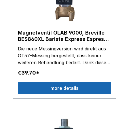
Magnetventil OLAB 9000, Breville
BES860XL Barista Express Espresso
Maschine Typen lt.Beschreibung
Die neue Messingversion wird direkt aus
OT57-Messing hergestellt, dass keiner
weiteren Behandlung bedarf. Dank dieser
Materialanpassung ist das Produkt noch
€39.70*
sicherer, natürlicher und nachhaltiger in
der Anwendung. OLAB 9000/9200 3/2
more details
Wege Magnetventil 230/240V/AC -
Leistung 9-12,5VA - ED 100% Classe H
Gewinde: G1/8 Zoll Innengewinde, oben
G1/8 Zoll Außengewinde Inox P-Rohr
TM2 passend für: Breville BES870XL
Breville BES820XL/830XL Breville