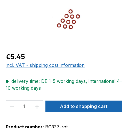
Regular price:
€5.45
incl. VAT - shipping cost information
delivery time: DE 1-5 working days, international 4-
10 working days
Product Quantity: Enter the desired amou
Add to shopping cart
Product number:
BC337-rot