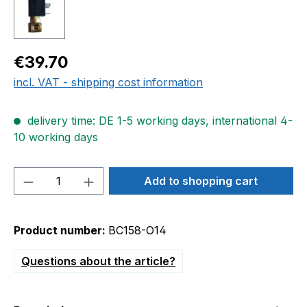
Regular price:
€39.70
incl. VAT - shipping cost information
delivery time: DE 1-5 working days, international 4-
10 working days
Product Quantity: Enter the desired amou
Add to shopping cart
Product number:
BC158-O14
Questions about the article?