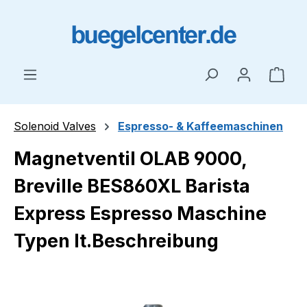
Skip to main content
Shop
Solenoid Valves
Espresso- & Kaffeemaschinen
Magnetventil OLAB 9000,
Breville BES860XL Barista
Express Espresso Maschine
Typen lt.Beschreibung
Skip image gallery