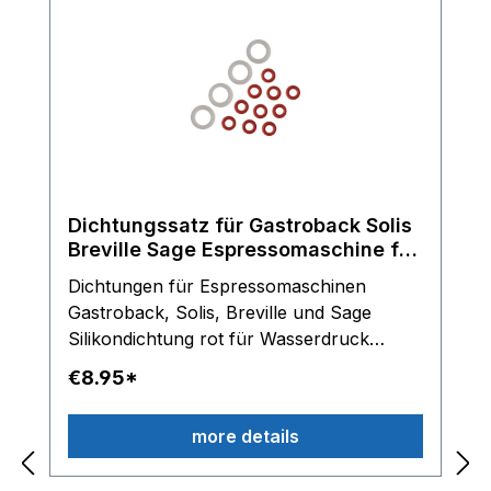
Dichtungssatz für Gastroback Solis
Breville Sage Espressomaschine für
Olab Magnetventile
Dichtungen für Espressomaschinen
Gastroback, Solis, Breville und Sage
Silikondichtung rot für Wasserdruck
Schlauch Silikondichtung transparent für
€8.95*
Anschlussstücke am OLAB Magnetventil
Lieferumfang: 10 x Dichtringe rot und 4 x
more details
Dichtungringe transparent Hinweis: Nur
für OLAB Magnetventile einsetzbar