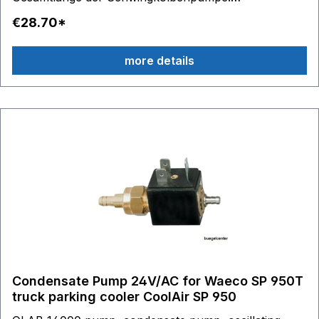
Eingang/Ausgang 90 mm Einbauhöhe: 43 mm
€28.70*
more details
Condensate Pump 24V/AC for Waeco SP 950T
truck parking cooler CoolAir SP 950