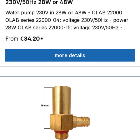
230V/50Hz 28W or 48W
sealing (silicone or FKM) 11. thermal class of coil:
Water pump 230V in 28W or 48W - OLAB 22000
Class H
OLAB series 22000-04: voltage 230V/50Hz - power
28W OLAB series 22000-15: voltage 230V/50Hz -
power 48W Inlet: 7 mm Outlet: 14 mm Connection:
From
€34.20*
6,3 mm with plug-in lug
more details