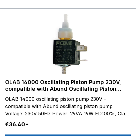
capsule TN-UNI EN12165-CW614N 3. stainless
steel piston 4. water inlet: stainless steel
connection up to Ø 6,2 mm 5. gasket: fixed
core made of PTFE 6. POM anti-adhesive
bushing (PTFE with FKM seals) 7. stainless
steel springs 8. lip seal (NBR or FKM) 3
9. sealing O-rings (NBR or FKM) 10. small head
sealing (silicone or FKM) 11. thermal class of coil:
Class H
OLAB 14000 Oscillating Piston Pump 230V,
compatible with Abund Oscillating Piston
Pump
OLAB 14000 oscillating piston pump 230V -
compatible with Abund oscillating piston pump
Voltage: 230V 50Hz Power: 29VA 19W ED100%, Class
H Self-priming: 330 cm3/min This pump replaces the
€36.40*
following Abund series: Abund 208-18-101 Abund
208-18-101-0 Abund 208-18-102 Abund 208-18-103-0