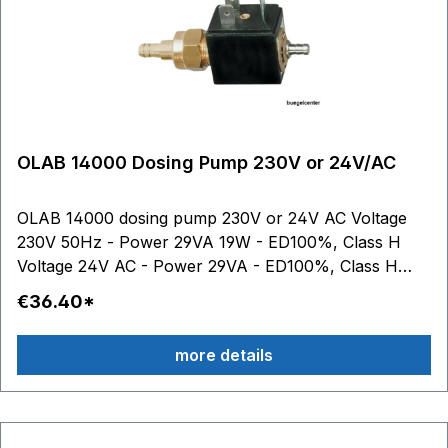
(Silikon oder FKM)11. Wärmeklasse der Spule Classe
H
OLAB 14000 Dosing Pump 230V or 24V/AC
OLAB 14000 dosing pump 230V or 24V AC Voltage
230V 50Hz - Power 29VA 19W - ED100%, Class H
Voltage 24V AC - Power 29VA - ED100%, Class H
Pressure range: 1,2bar 330 cm3/min self-priming
€36.40*
Other technical details (see picture): 1. water
outlet: brass body up to Ø 7 mm 2. brass
more details
capsule TN-UNI EN12165-CW614N 3. stainless
steel piston 4. water inlet: stainless steel
connection up to Ø 6,2 mm 5. gasket: fixed
core made of PTFE 6. POM anti-adhesive