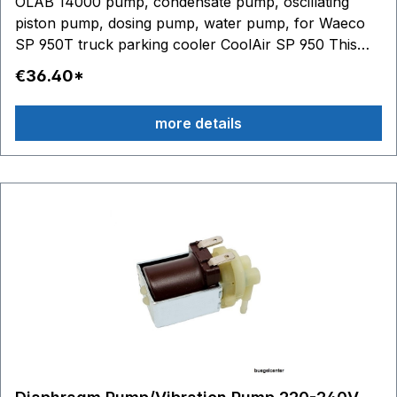
OLAB 14000 pump, condensate pump, oscillating
piston pump, dosing pump, water pump, for Waeco
SP 950T truck parking cooler CoolAir SP 950 This
pump replaces or is compatible with CEME ET 200.
€36.40*
Voltage: 24V AC Power: 29VA ED100%, Class H 330
cm3/min self-priming Further technical details (see
more details
picture): 1. water outlet: brass body up to Ø 7
mm 2. brass capsule TN-UNI EN12165-
CW614N 3. piston made of stainless steel
4. water inlet: stainless steel connection up to Ø 6,2
mm 5. gasket: fixed core made of PTFE
6. POM anti-adhesive bushing (PTFE with FKM
seals) 7. springs made of stainless steel 8
. lip seal (NBR or FKM) 3 9. sealing O-rings
(NBR or FKM) 10. small head sealing (silicone or
FKM) 11. thermal class of coil: Class H