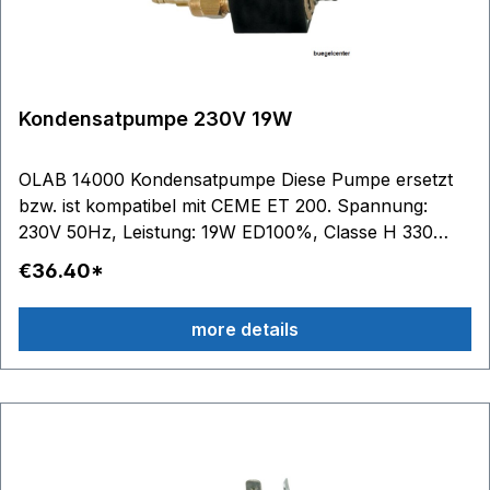
Kondensatpumpe 230V 19W
OLAB 14000 Kondensatpumpe Diese Pumpe ersetzt
bzw. ist kompatibel mit CEME ET 200. Spannung:
230V 50Hz, Leistung: 19W ED100%, Classe H 330
cm3/min selbstsaugend weitere technische Details
€36.40*
(siehe Abbildung):1. Wassereingang Messinggehäuse
bis Ø 7mm2. Messinghülse TN-UNI EN12165-
more details
CW614N3. Kolben aus Edelstahl4. Wasserausgang
Edelstahlanschluss bis Ø 6,2mm5. Dichtung fester
Kern aus PTFE6. POM-Antihaftbuchse (PTFE mit
FKM-Dichtungen)7. Federn aus Edelstahl8.
Lippendichtung (NBR oder FKM) 39. Abdichtung von
O-Ringen (NBR oder FKM)10. kleiner Kopf abdichten