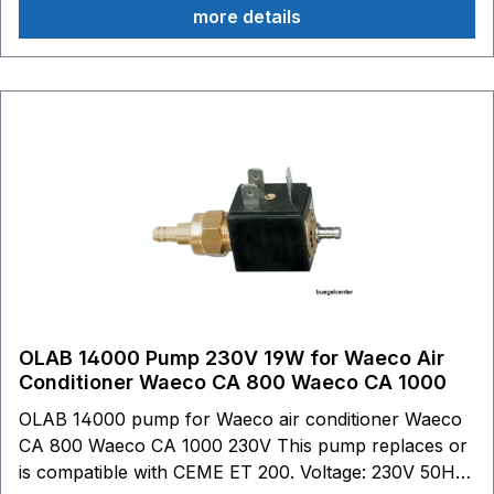
more details
Other technical details (see picture): 1. water
outlet: brass body up to Ø 7 mm 2. brass
capsule TN-UNI EN12165-CW614N 3. stainless
steel piston 4. water inlet: stainless steel
connection up to Ø 6,2 mm 5. gasket: fixed
core made of PTFE 6. POM anti-adhesive
bushing (PTFE with FKM seals) 7. stainless
steel springs 8. lip seal (NBR or FKM) 3
9. sealing O-rings (NBR or FKM) 10. small head
sealing (silicone or FKM) 11. thermal class of coil:
Class H
OLAB 14000 Pump 230V 19W for Waeco Air
Conditioner Waeco CA 800 Waeco CA 1000
OLAB 14000 pump for Waeco air conditioner Waeco
CA 800 Waeco CA 1000 230V This pump replaces or
is compatible with CEME ET 200. Voltage: 230V 50Hz