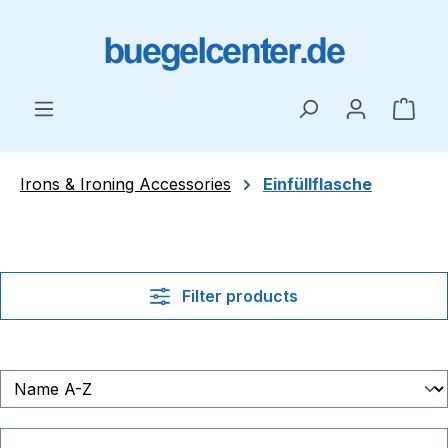
Skip to main content
Shop
Irons & Ironing Accessories
Einfüllflasche
Filter products