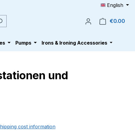
English
€0.00
Shop
es
Pumps
Irons & Ironing Accessories
stationen und
e:
shipping cost information