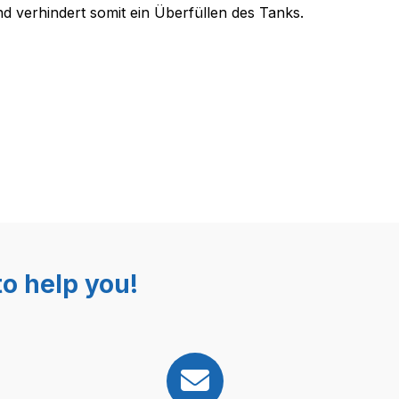
für Dampfstationen und Dampfrei
d verhindert somit ein Überfüllen des Tanks.
o help you!