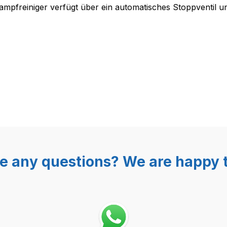
nfüllflasche 0,8 L Füllflasche 
ampfreiniger verfügt über ein automatisches Stoppventil un
e any questions? We are happy t