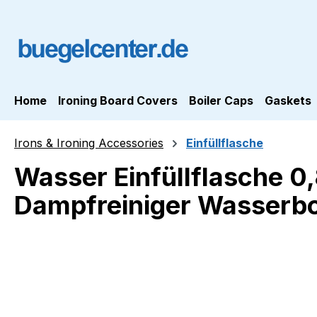
ip to main content
Skip to search
Skip to main navigation
Home
Ironing Board Covers
Boiler Caps
Gaskets
Irons & Ironing Accessories
Einfüllflasche
Wasser Einfüllflasche 0,
Dampfreiniger Wasserbo
Skip image gallery