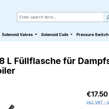
Solenoid Valves
Solenoid Coils
Pressure Switch
8 L Füllflasche für Dampf
iler
Regular pric
€17.50
incl. VAT - 