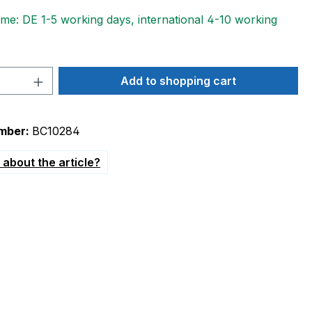
ime: DE 1-5 working days, international 4-10 working
Quantity: Enter the desired amount or 
Add to shopping cart
mber:
BC10284
about the article?