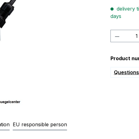
delivery t
days
Product 
Product nu
Questions 
tion
EU responsible person