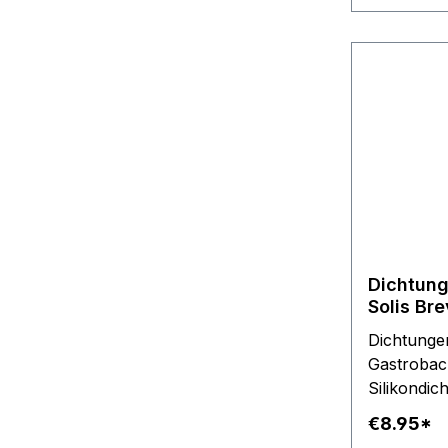
Dichtung
Solis Bre
Espresso
Dichtunge
Magnetve
Gastroback
Silikondic
Schlauch S
€8.95*
transpare