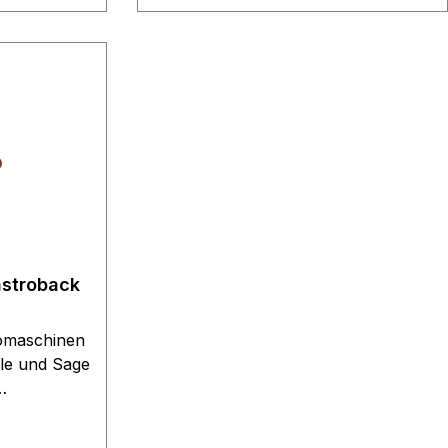
SC 1100 /12041160 SC 1122
/15181010 SC 1122 PLUS /15181090
Lieferumfang: 2 Stück
astroback
omaschinen
h Set 10
lle und Sage
Lieferumfang: 10 x Dichtringe rot