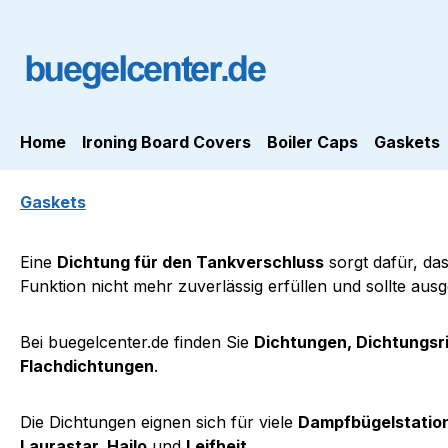
ip to main content
Skip to search
Skip to main navigation
Home
Ironing Board Covers
Boiler Caps
Gaskets
Gaskets
Eine
Dichtung für den Tankverschluss
sorgt dafür, da
Funktion nicht mehr zuverlässig erfüllen und sollte aus
Bei buegelcenter.de finden Sie
Dichtungen, Dichtungsr
Flachdichtungen
.
Die Dichtungen eignen sich für viele
Dampfbügelstation
Laurastar, Hailo
und
Leifheit
.