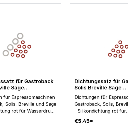
ssatz für Gastroback
Dichtungssatz für G
ville Sage
Solis Breville Sage
maschine für Olab
Espressomaschine
n für Espressomaschinen
Dichtungen für Espress
ntile
Wasserdruck Schlauc
, Solis, Breville und Sage
Gastroback, Solis, Brevi
Sück
htung rot für Wasserdruck
Silikondichtung rot für
ilikondichtung
Wasserdruck Schlauch
€5.45*
nt für Anschlussstücke