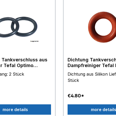
(17021100) Kärcher SC 
(17021000, 17021120, 1
17021070) Kärcher SC 2
(15122700, 15122710) K
3.000 (15122900) Kärche
(15123800) Kärcher SC 
(15123900) Kärcher SI 2
(15182500, 15182510)
Lieferumfang: 2 Stück
 Tankverschluss aus
Dichtung Tankversch
ür Tefal Optimo
Dampfreiniger Tefal
* Compact GV5010
1/4
fang: 2 Stück
Dichtung aus Silikon Li
gelstation
Stück
€4.80*
more details
more detail