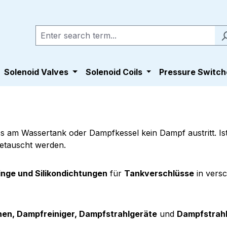
Solenoid Valves
Solenoid Coils
Pressure Switch
ss am Wassertank oder Dampfkessel kein Dampf austritt. Ist
getauscht werden.
inge und Silikondichtungen
für
Tankverschlüsse
in vers
en, Dampfreiniger, Dampfstrahlgeräte
und
Dampfstrahl