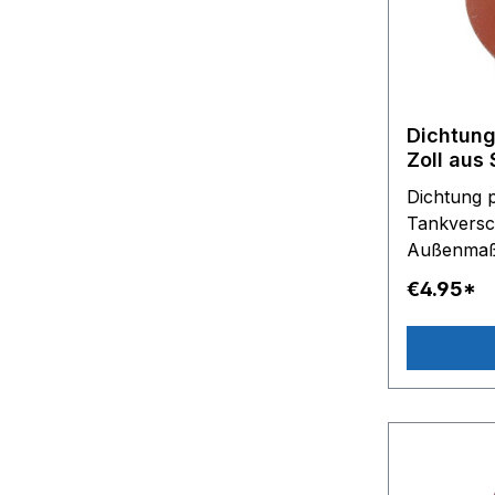
Dichtung
Zoll aus 
Maxstir*
Dichtung p
med*Plyn
Tankversc
Außenmaß 
Material: 
€4.95*