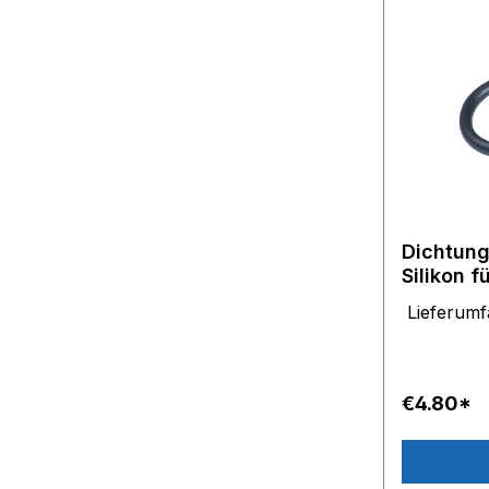
Dichtung
Silikon f
GV4210 
Lieferum
Dampfbü
€4.80*