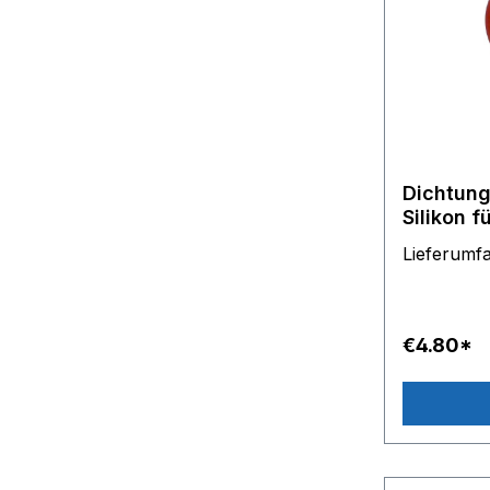
Dichtung
Silikon f
101,Laur
Lieferum
DG5030,
€4.80*