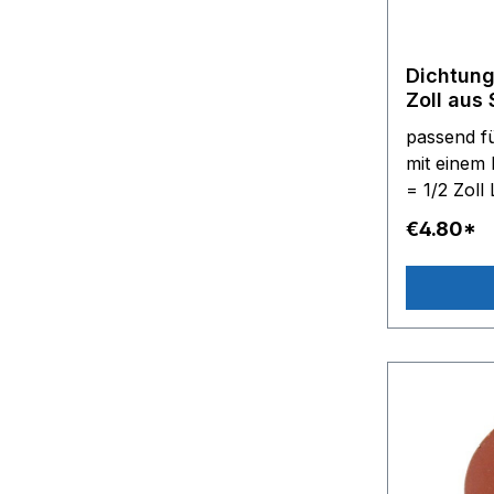
Dichtung
Zoll aus 
Dampfrei
passend f
Dampfbü
mit einem
€4.80*