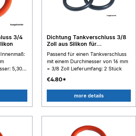
luss 3/4
Dichtung Tankverschluss 3/8
ilikon
Zoll aus Silikon für
Dampfreiniger und
:
Passend für einen Tankverschluss
Dampfbügelstationen
mm
mit einem Durchmesser von 16 mm
sser: 5,30
= 3/8 Zoll Lieferumfang: 2 Stück
00°
€4.80*
s
more details
nmaterial