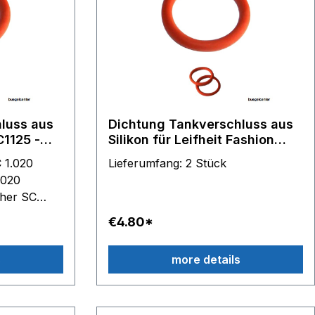
luss aus
Dichtung Tankverschluss aus
C1125 -
Silikon für Leifheit Fashion
itere
Steamer - Originalverschluss
Lieferumfang: 2 Stück
.020
her SC
r SC 1.030
€4.80*
 1.035 B
1020 B
s
more details
125
1125 PLUS
1200