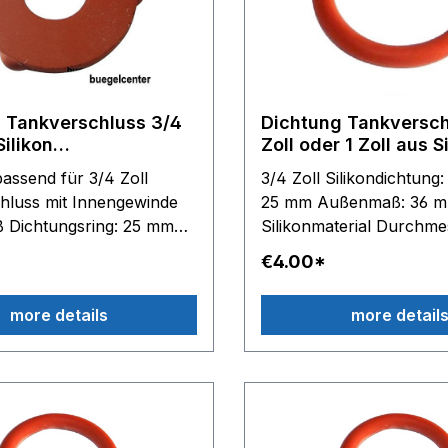
 Tankverschluss 3/4
Dichtung Tankversch
Silikon
Zoll oder 1 Zoll aus S
Larident*Gamberini*Si
assend für 3/4 Zoll
3/4 Zoll Silikondichtung: Innenmaß
o Dampfstrahlgerät
hluss mit Innengewinde
25 mm Außenmaß: 36 
Dichtungsring: 25 mm
Silikonmaterial Durchme
Silikondichtung
mm hitzebeständig bis 3
€4.00*
Lieferumfang: 2 Stück Dichtringe
Lieferumfang: 1 Stück 1 Zoll
Silikondichtung: Innenmaß: 33 mm
more details
more detail
Außenmaß: 43 mm Siliko
Durchmesser: 5,30 mm
hitzebeständig bis 300°
Lieferumfang: 1 Stück