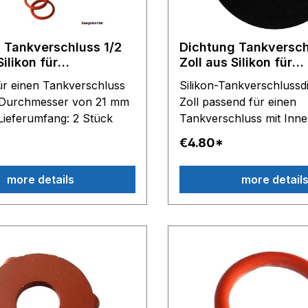
 Tankverschluss 1/2
Dichtung Tankversch
Silikon für
Zoll aus Silikon für
niger und
Dampfreiniger und
ür einen Tankverschluss
Silikon-Tankverschlussd
gelstationen
Dampfbügelstatione
 Durchmesser von 21 mm
Zoll passend für einen
= 1/2 Zoll Lieferumfang: 2 Stück
Tankverschluss mit Inn
Lieferumfang: 2 Stück
€4.80*
more details
more detail