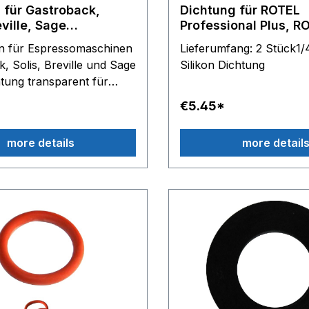
 für Gastroback,
Dichtung für ROTEL
eville, Sage
Professional Plus, R
maschinen für Olab
Professional Extra
n für Espressomaschinen
Lieferumfang: 2 Stück1/4
ntile Anschluss
, Solis, Breville und Sage
Silikon Dichtung
htung transparent für
 Messing veredelt am
€5.45*
etventil Lieferumfang: 4
ringe transparent
more details
more detail
Nur für OLAB
Magnetventile einsetzbar