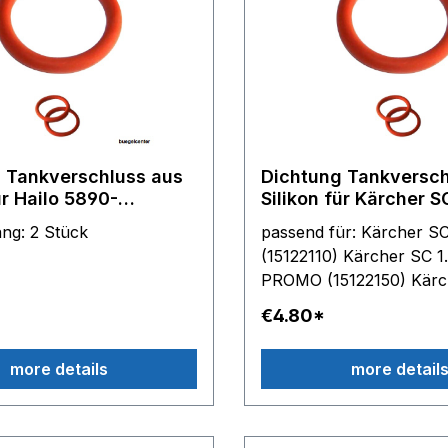
 Tankverschluss aus
Dichtung Tankversch
ür Hailo 5890-
Silikon für Kärcher S
aStar Pro,Rowenta
SC1200 - SC1202, we
fang: 2 Stück
passend für: Kärcher SC 1.020
DG5035 AEG DBS 5
Typen im Angebot
(15122110) Kärcher SC 1
PROMO (15122150) Kärc
1.030 (15122800) Kärche
€4.80*
B (15122310) Kärcher SC
(15122360) Kärcher SC 
more details
more detail
(15122210) Kärcher SC 1
(15182010) Kärcher SC 
(15182020) Kärcher SC 