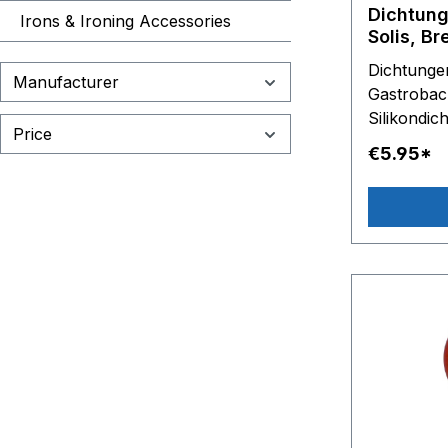
Dichtung
Irons & Ironing Accessories
Solis, Br
Espresso
Dichtunge
Magnetve
Manufacturer
Gastroback
Silikondic
Price
Anschluss
€5.95*
OLAB Magn
x Dichtung
Hinweis: 