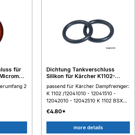
1202
7021060,
.000
ärcher SC
r SC 3.100
3.100 B
125
luss für
Dichtung Tankverschluss
 Micromax
Silikon für Kärcher K1102-
K1105-SC1002-SC1052-
eferumfang 2
passend für Kärcher Dampfreiniger:
SC1100-SC1122
K 1102 /12041010 - 12041510 -
12042010 - 12042510 K 1102 BSX
/12045010 K 1105 /12049010 -
€4.80*
12049090 K 1105 PLUS/12049020
SC 1002 /15121010 SC
s
more details
1002/15121070 SC 1052 / 15122010