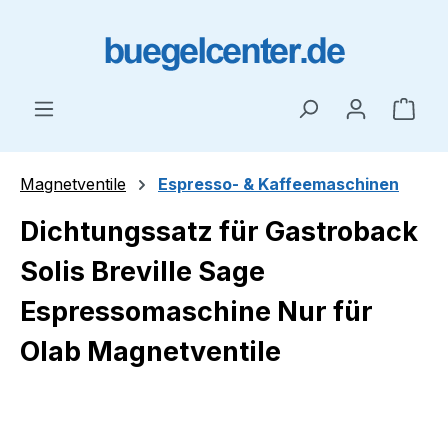
Zum Hauptinhalt springen
Ware
Magnetventile
Espresso- & Kaffeemaschinen
Dichtungssatz für Gastroback
Solis Breville Sage
Espressomaschine Nur für
Olab Magnetventile
Bildergalerie überspringen