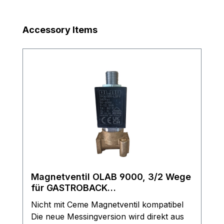
Produktgalerie überspringen
Accessory Items
Magnetventil OLAB 9000, 3/2 Wege
für GASTROBACK
Espressomaschine - Typen in der
Nicht mit Ceme Magnetventil kompatibel
Beschreibung
Die neue Messingversion wird direkt aus