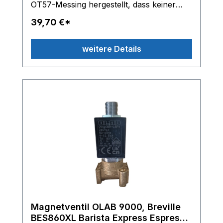
OT57-Messing hergestellt, dass keiner
weiteren Behandlung bedarf. Dank dieser
39,70 €*
Materialanpassung ist das Produkt noch
sicherer, natürlicher und nachhaltiger in
weitere Details
der Anwendung. OLAB 9000 3/2 Wege
Magnetventil 230/240V - Leistung 9-
12,5VA - ED 100% Classe H Gewinde:
G1/8 Zoll Innengewinde, oben G1/8 Zoll
Außengewinde Inox P-Rohr TM2 beste
technische Ausführung passend für
Gastroback: 42610 42611 42612 4261S
42620 Weitere Gerätetypen bitte
anfragen
Magnetventil OLAB 9000, Breville
BES860XL Barista Express Espresso