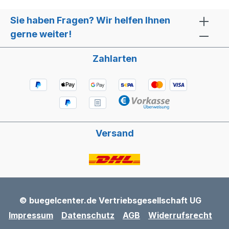
12,5VA - ED 100% Classe H Gewinde:
G1/8 Zoll Innengewinde, oben G1/8 Zoll
Sie haben Fragen? Wir helfen Ihnen
Außengewinde Inox P-Rohr TM2Passend
gerne weiter!
für: BES820-BES840-BES860-BES870-
SES875 SOLIS Barista Pro 113-114-115
Zahlarten
weitere Gerätetypen bitte anfragen
Versand
© buegelcenter.de Vertriebsgesellschaft UG
Impressum
Datenschutz
AGB
Widerrufsrecht