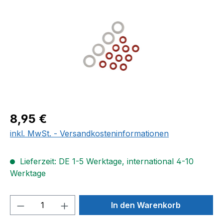
Regulärer Preis:
8,95 €
inkl. MwSt. - Versandkosteninformationen
Lieferzeit: DE 1-5 Werktage, international 4-10
Werktage
Produkt Anzahl: Gib den gewünschten We
In den Warenkorb