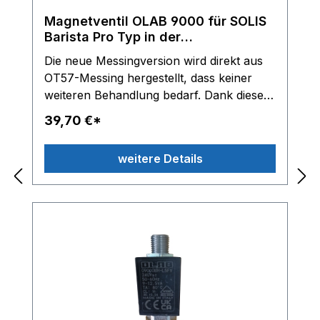
Magnetventil OLAB 9000 für SOLIS
Barista Pro Typ in der
Beschreibung, 3/2 Wege
Die neue Messingversion wird direkt aus
OT57-Messing hergestellt, dass keiner
weiteren Behandlung bedarf. Dank dieser
Materialanpassung ist das Produkt noch
39,70 €*
sicherer, natürlicher und nachhaltiger in
der Anwendung. OLAB 3/2 Wege
weitere Details
Magnetventil Serie 6000/9000 230/240V -
Leistung 9-12,5VA - ED 100% Classe H
Gewinde: G1/8 Zoll Innengewinde oben
G1/8 Zoll Außengewinde Inox P-Rohr
TM2passend für: SOLIS Barista Pro Typ
114 SOLIS Typ 117 SOLIS BES860 SOLIS
Barista Pro 980