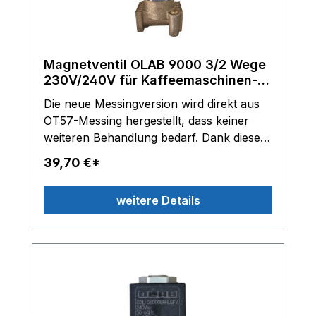
Magnetventil OLAB 9000 3/2 Wege
230V/240V für Kaffeemaschinen-
Espressomaschinen
Die neue Messingversion wird direkt aus
OT57-Messing hergestellt, dass keiner
weiteren Behandlung bedarf. Dank dieser
Materialanpassung ist das Produkt noch
39,70 €*
sicherer, natürlicher und nachhaltiger in
der Anwendung. OLAB 9000 3/2 Wege
weitere Details
Magnetventil Einsatzbereich:
Kaffeemaschinen, Espressomaschinen
etc. 230V/240V-50Hz - Leistung 9-12,5VA
- ED 100% Classe H Gewinde: G1/8
Innengewinde oben, G1/8 Außengewinde
Inox P-Rohr TM2 beste technische
Ausführung