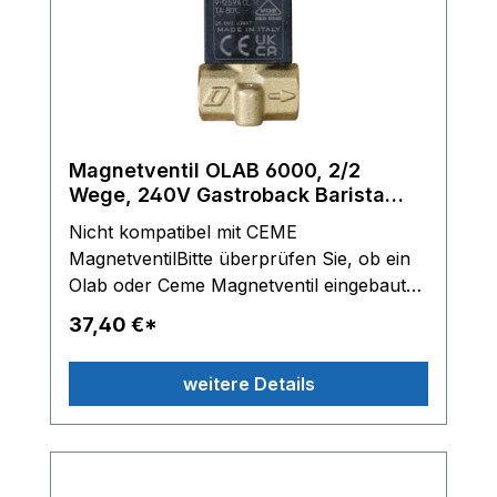
Magnetventil OLAB 6000, 2/2
Wege, 240V Gastroback Barista
Breville Sage Solis
Nicht kompatibel mit CEME
Espressomaschine
MagnetventilBitte überprüfen Sie, ob ein
Olab oder Ceme Magnetventil eingebaut
ist. Die neue Messingversion wird direkt
37,40 €*
aus OT57-Messing hergestellt, dass keiner
weiteren Behandlung bedarf. Dank dieser
weitere Details
Materialanpassung ist das Produkt noch
sicherer, natürlicher und nachhaltiger in
der Anwendung. OLAB 6000 Magnetventil
2/2 Wege Dieses Magnetventil ist