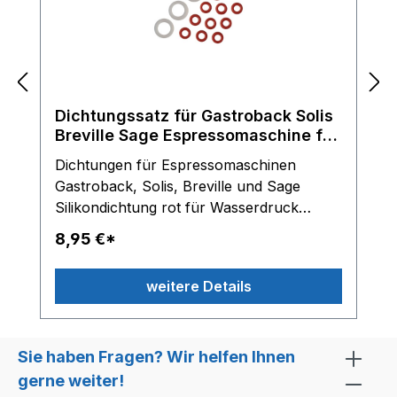
Dichtungssatz für Gastroback Solis
Breville Sage Espressomaschine für
Olab Magnetventile
Dichtungen für Espressomaschinen
Gastroback, Solis, Breville und Sage
Silikondichtung rot für Wasserdruck
Schlauch Silikondichtung transparent für
8,95 €*
Anschlussstücke am OLAB Magnetventil
Lieferumfang: 10 x Dichtringe rot und 4 x
weitere Details
Dichtungringe transparent Hinweis: Nur
für OLAB Magnetventile einsetzbar
Sie haben Fragen? Wir helfen Ihnen
gerne weiter!