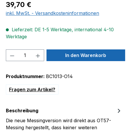
Regulärer Preis:
39,70 €
inkl. MwSt. - Versandkosteninformationen
Lieferzeit: DE 1-5 Werktage, international 4-10
Werktage
Produkt Anzahl: Gib den gewünschten We
In den Warenkorb
Produktnummer:
BC1013-O14
Fragen zum Artikel?
Beschreibung
Die neue Messingversion wird direkt aus OT57-
Messing hergestellt, dass keiner weiteren