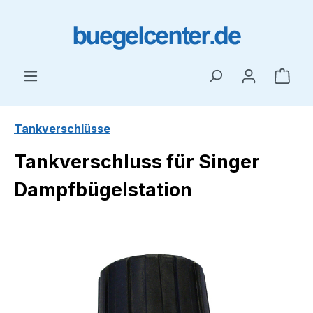
Zum Hauptinhalt springen
Ware
Tankverschlüsse
Tankverschluss für Singer
Dampfbügelstation
Bildergalerie überspringen