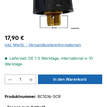
Regulärer Preis:
17,90 €
inkl. MwSt. - Versandkosteninformationen
Lieferzeit: DE 1-5 Werktage, international 4-10
Werktage
Produkt Anzahl: Gib den gewünschten We
In den Warenkorb
Produktnummer:
BC1036-SCR