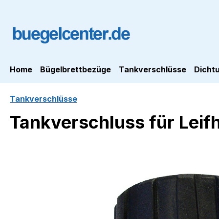
m Hauptinhalt springen
Zur Suche springen
Zur Hauptnavigation springen
Home
Bügelbrettbezüge
Tankverschlüsse
Dicht
Tankverschlüsse
Tankverschluss für Leif
Bildergalerie überspringen