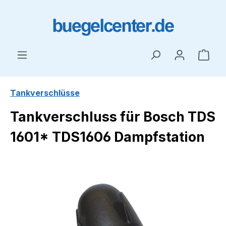
Zum Hauptinhalt springen
Ware
Tankverschlüsse
Tankverschluss für Bosch TDS
1601* TDS1606 Dampfstation
Bildergalerie überspringen