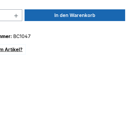
 Anzahl: Gib den gewünschten Wert ein 
In den Warenkorb
mmer:
BC1047
m Artikel?
or Plus Dampfbügelstation"