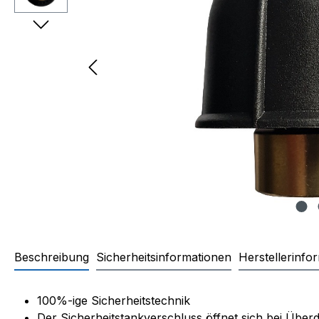
Beschreibung
Sicherheitsinformationen
Herstellerinfo
Produktinformationen "Tankver
100%-ige Sicherheitstechnik
Der Sicherheitstankverschluss öffnet sich bei Über