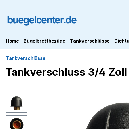
m Hauptinhalt springen
Zur Suche springen
Zur Hauptnavigation springen
Home
Bügelbrettbezüge
Tankverschlüsse
Dicht
Tankverschlüsse
Tankverschluss 3/4 Zoll
Bildergalerie überspringen