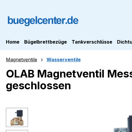
m Hauptinhalt springen
Zur Suche springen
Zur Hauptnavigation springen
Home
Bügelbrettbezüge
Tankverschlüsse
Dicht
Magnetventile
Wasserventile
OLAB Magnetventil Messi
geschlossen
Bildergalerie überspringen