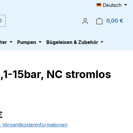
Deutsch
0,00 €
Ware
ter
Pumpen
Bügeleisen & Zubehör
,1-15bar, NC stromlos
eis:
€
 - Versandkosteninformationen