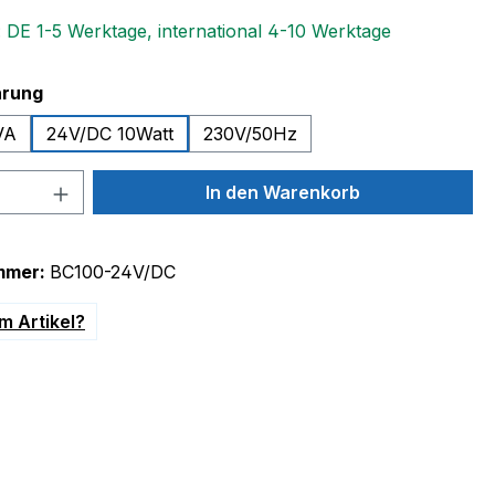
: DE 1-5 Werktage, international 4-10 Werktage
auswählen
hrung
VA
24V/DC 10Watt
230V/50Hz
 Anzahl: Gib den gewünschten Wert ein 
In den Warenkorb
mmer:
BC100-24V/DC
m Artikel?