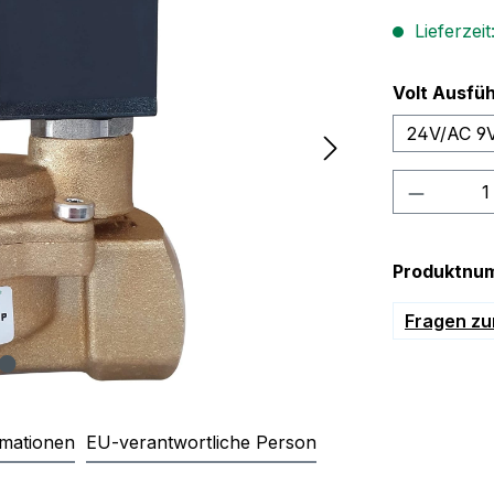
Lieferzeit
Volt Ausfü
24V/AC 9
Produkt
Produktnu
Fragen zu
rmationen
EU-verantwortliche Person