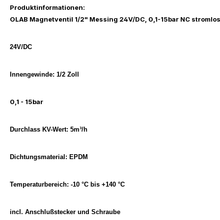
Produktinformationen "OLAB Ma
Produktinformationen:
OLAB Magnetventil 1/2" Messing 24V/DC, 0,1-15bar NC stromlo
24V/DC
Innengewinde: 1/2 Zoll
0,1 - 15bar
Durchlass KV-Wert: 5m³/h
Dichtungsmaterial: EPDM
Temperaturbereich: -10 °C bis +140 °C
incl. Anschlußstecker und Schraube