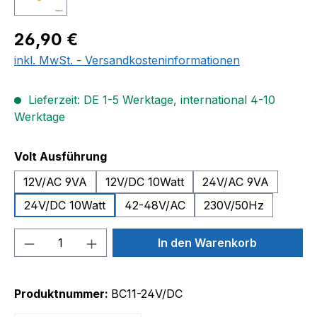
Regulärer Preis:
26,90 €
inkl. MwSt. - Versandkosteninformationen
Lieferzeit: DE 1-5 Werktage, international 4-10
Werktage
auswählen
Volt Ausführung
12V/AC 9VA
12V/DC 10Watt
24V/AC 9VA
24V/DC 10Watt
42-48V/AC
230V/50Hz
Produkt Anzahl: Gib den gewünschten We
In den Warenkorb
Produktnummer:
BC11-24V/DC