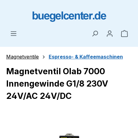
Zum Hauptinhalt springen
Ware
Magnetventile
Espresso- & Kaffeemaschinen
Magnetventil Olab 7000
Innengewinde G1/8 230V
24V/AC 24V/DC
Bildergalerie überspringen