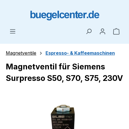
Zum Hauptinhalt springen
Ware
Magnetventile
Espresso- & Kaffeemaschinen
Magnetventil für Siemens
Surpresso S50, S70, S75, 230V
Bildergalerie überspringen