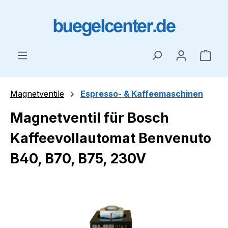
Zum Hauptinhalt springen
Ware
Magnetventile
Espresso- & Kaffeemaschinen
Magnetventil für Bosch
Kaffeevollautomat Benvenuto
B40, B70, B75, 230V
Bildergalerie überspringen