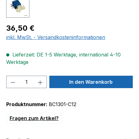
Regulärer Preis:
36,50 €
inkl. MwSt. - Versandkosteninformationen
Lieferzeit: DE 1-5 Werktage, international 4-10
Werktage
Produkt Anzahl: Gib den gewünschten We
In den Warenkorb
Produktnummer:
BC1301-C12
Fragen zum Artikel?