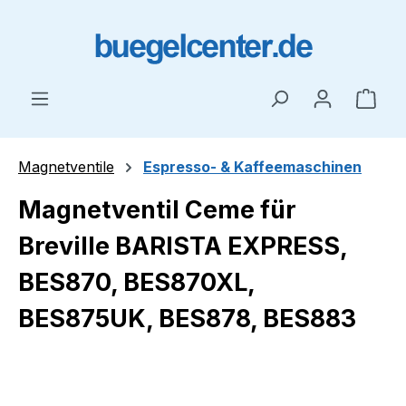
Zum Hauptinhalt springen
Ware
Magnetventile
Espresso- & Kaffeemaschinen
Magnetventil Ceme für
Breville BARISTA EXPRESS,
BES870, BES870XL,
BES875UK, BES878, BES883
Bildergalerie überspringen