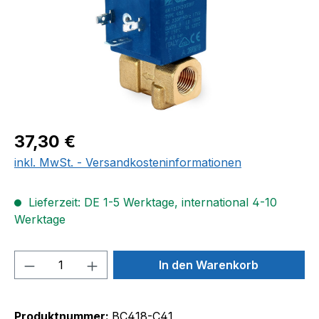
Regulärer Preis:
37,30 €
inkl. MwSt. - Versandkosteninformationen
Lieferzeit: DE 1-5 Werktage, international 4-10
Werktage
Produkt Anzahl: Gib den gewünschten We
In den Warenkorb
Produktnummer:
BC418-C41