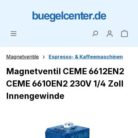
Zum Hauptinhalt springen
Ware
Magnetventile
Espresso- & Kaffeemaschinen
Magnetventil CEME 6612EN2
CEME 6610EN2 230V 1/4 Zoll
Innengewinde
Bildergalerie überspringen