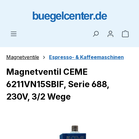
Zum Hauptinhalt springen
Ware
Magnetventile
Espresso- & Kaffeemaschinen
Magnetventil CEME
6211VN15SBIF, Serie 688,
230V, 3/2 Wege
Bildergalerie überspringen