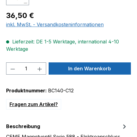
Regulärer Preis:
36,50 €
inkl. MwSt. - Versandkosteninformationen
Lieferzeit: DE 1-5 Werktage, international 4-10
Werktage
Produkt Anzahl: Gib den gewünschten We
In den Warenkorb
Produktnummer:
BC140-C12
Fragen zum Artikel?
Beschreibung
CEME Magnetventil Serie 588 - Elektroanschluss