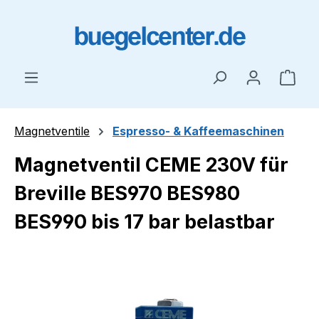
Zum Hauptinhalt springen
Ware
Magnetventile
Espresso- & Kaffeemaschinen
Magnetventil CEME 230V für
Breville BES970 BES980
BES990 bis 17 bar belastbar
Bildergalerie überspringen