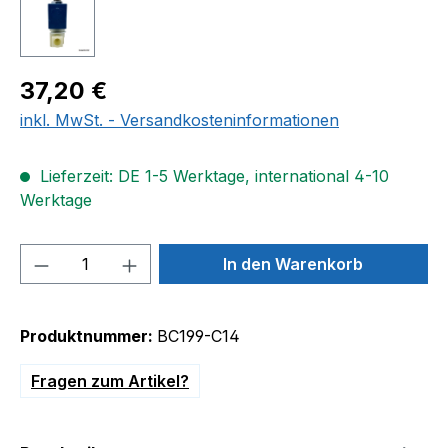
Regulärer Preis:
37,20 €
inkl. MwSt. - Versandkosteninformationen
Lieferzeit: DE 1-5 Werktage, international 4-10
Werktage
Produkt Anzahl: Gib den gewünschten We
In den Warenkorb
Produktnummer:
BC199-C14
Fragen zum Artikel?