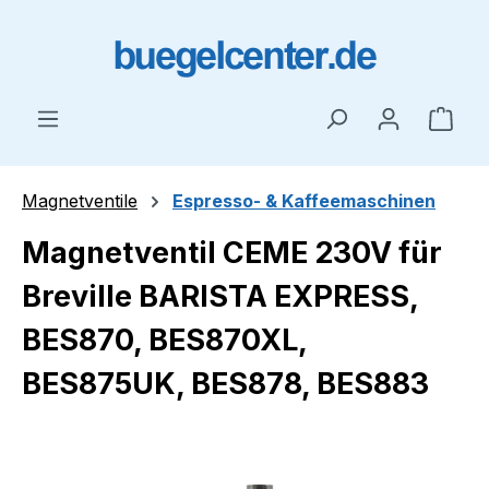
Zum Hauptinhalt springen
Ware
Magnetventile
Espresso- & Kaffeemaschinen
Magnetventil CEME 230V für
Breville BARISTA EXPRESS,
BES870, BES870XL,
BES875UK, BES878, BES883
Bildergalerie überspringen