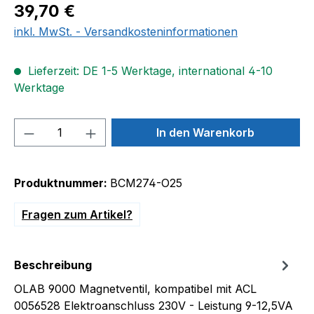
Regulärer Preis:
39,70 €
inkl. MwSt. - Versandkosteninformationen
Lieferzeit: DE 1-5 Werktage, international 4-10
Werktage
Produkt Anzahl: Gib den gewünschten We
In den Warenkorb
Produktnummer:
BCM274-O25
Fragen zum Artikel?
Beschreibung
OLAB 9000 Magnetventil, kompatibel mit ACL
0056528 Elektroanschluss 230V - Leistung 9-12,5VA