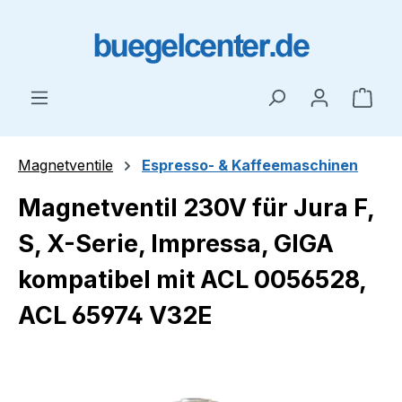
Zum Hauptinhalt springen
Ware
Magnetventile
Espresso- & Kaffeemaschinen
Magnetventil 230V für Jura F,
S, X-Serie, Impressa, GIGA
kompatibel mit ACL 0056528,
ACL 65974 V32E
Bildergalerie überspringen