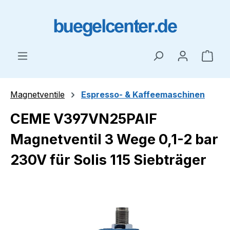
Zum Hauptinhalt springen
Ware
Magnetventile
Espresso- & Kaffeemaschinen
CEME V397VN25PAIF
Magnetventil 3 Wege 0,1-2 bar
230V für Solis 115 Siebträger
Bildergalerie überspringen