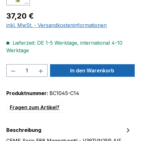
Regulärer Preis:
37,20 €
inkl. MwSt. - Versandkosteninformationen
Lieferzeit: DE 1-5 Werktage, international 4-10
Werktage
Produkt Anzahl: Gib den gewünschten We
In den Warenkorb
Produktnummer:
BC1045-C14
Fragen zum Artikel?
Beschreibung
CEME Serie 588 Magnetventil - V397VN25P AIF