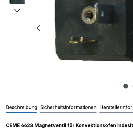
Beschreibung
Sicherheitsinformationen
Herstellerinfo
Produktinformationen "Magnet
CEME 6628 Magnetventil für Konvektionsofen Indesi