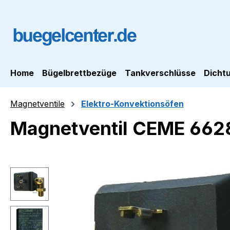
m Hauptinhalt springen
Zur Suche springen
Zur Hauptnavigation springen
Home
Bügelbrettbezüge
Tankverschlüsse
Dicht
Magnetventile
Elektro-Konvektionsöfen
Magnetventil CEME 6628
Bildergalerie überspringen