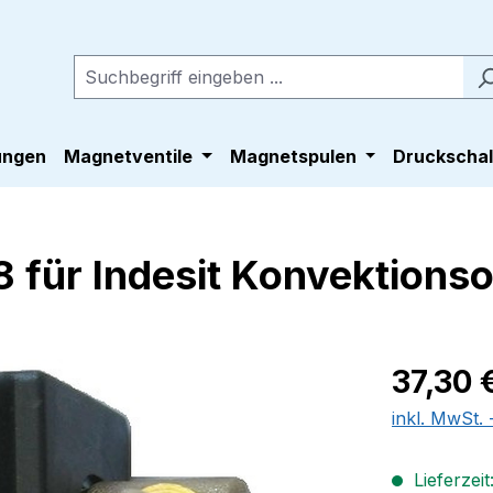
ungen
Magnetventile
Magnetspulen
Druckschal
 für Indesit Konvektions
Regulärer Pr
37,30 
inkl. MwSt.
Lieferzeit