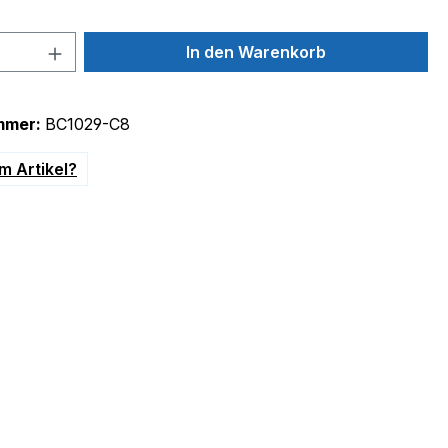
 Anzahl: Gib den gewünschten Wert ein 
In den Warenkorb
mmer:
BC1029-C8
m Artikel?
onvektionsofen, 230V"