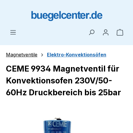
Zum Hauptinhalt springen
Ware
Magnetventile
Elektro-Konvektionsöfen
CEME 9934 Magnetventil für
Konvektionsofen 230V/50-
60Hz Druckbereich bis 25bar
Bildergalerie überspringen