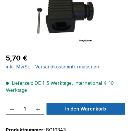
Regulärer Preis:
5,70 €
inkl. MwSt. - Versandkosteninformationen
Lieferzeit: DE 1-5 Werktage, international 4-10
Werktage
Produkt Anzahl: Gib den gewünschten We
In den Warenkorb
Produktnummer:
BC10343