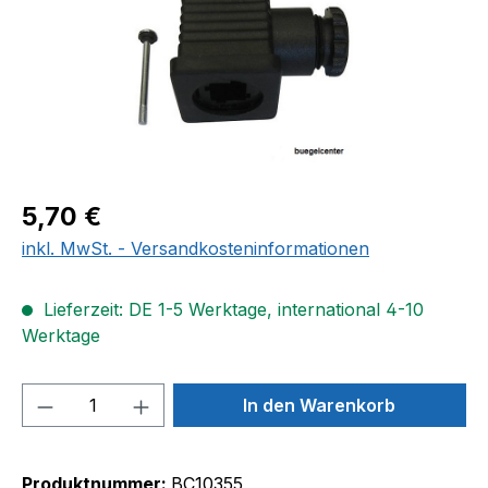
Regulärer Preis:
5,70 €
inkl. MwSt. - Versandkosteninformationen
Lieferzeit: DE 1-5 Werktage, international 4-10
Werktage
Produkt Anzahl: Gib den gewünschten We
In den Warenkorb
Produktnummer:
BC10355