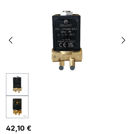
Bildergalerie überspringen
Regulärer Preis:
42,10 €