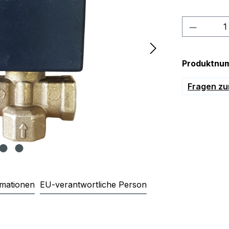
Produkt
Produktnu
Fragen zu
rmationen
EU-verantwortliche Person
ventil SAMA Saturn Magnetic fü