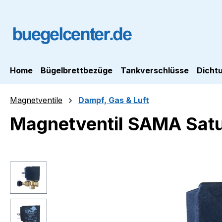
m Hauptinhalt springen
Zur Suche springen
Zur Hauptnavigation springen
Home
Bügelbrettbezüge
Tankverschlüsse
Dicht
Magnetventile
Dampf, Gas & Luft
Magnetventil SAMA Satu
Bildergalerie überspringen