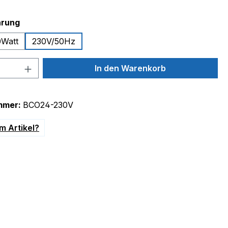
auswählen
hrung
0Watt
230V/50Hz
 Anzahl: Gib den gewünschten Wert ein 
In den Warenkorb
mmer:
BCO24-230V
m Artikel?