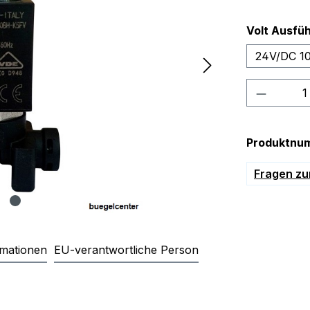
Volt Ausfü
24V/DC 1
Produkt
Produktnu
Fragen zu
rmationen
EU-verantwortliche Person
ventil OLAB 9000 3/2 Wege "