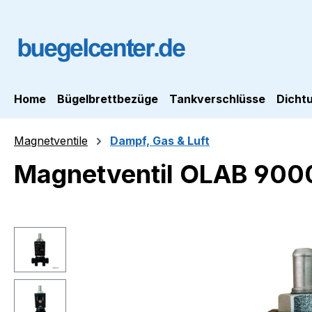
m Hauptinhalt springen
Zur Suche springen
Zur Hauptnavigation springen
Home
Bügelbrettbezüge
Tankverschlüsse
Dicht
Magnetventile
Dampf, Gas & Luft
Magnetventil OLAB 900
Bildergalerie überspringen