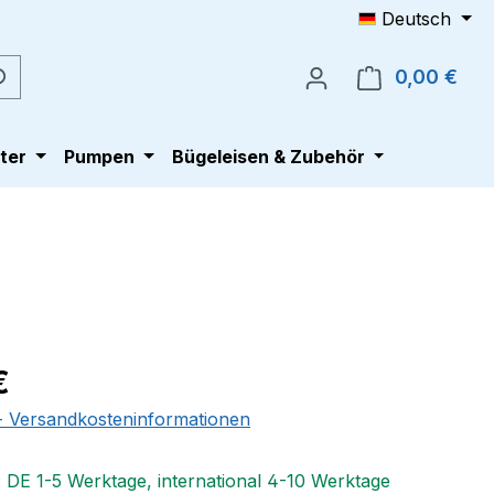
Deutsch
0,00 €
Ware
ter
Pumpen
Bügeleisen & Zubehör
eis:
€
 - Versandkosteninformationen
: DE 1-5 Werktage, international 4-10 Werktage